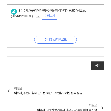
3 여수시, ‘공공데이터 활용 섬박람회 아이디어 공모전’ 성료.jpg
미리보기
(705 hit/ 273.0 KB)
전체(Zip)다운로드
목록
이전글
여수시, 주민이 함께 만드는 예산… 주민참여예산 본격 운영
다음글
여수시, 고향사랑기부제 가정의 달 특별 이벤트 진행