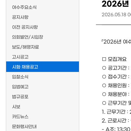
2026
여수주요소식
2026.05.18 0
공지사항
이전 공지사항
의회발언/시입장
「2026년 
보도/해명자료
고시공고
□ 모집개요
시험·채용공고
○ 공고기간 : 20
○ 접수기간 : 20
입찰소식
○ 채용인원 :
입법예고
○ 채용분야 
법규공포
○ 근무기간 
시보
1. 근무기간 : 2
카드뉴스
2. 근로시간 :
문화행사안내
- A조: 13: