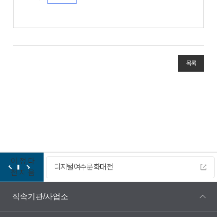
목록
이
정
다
디지털여수문화대전
전
지
음
직속기관/사업소