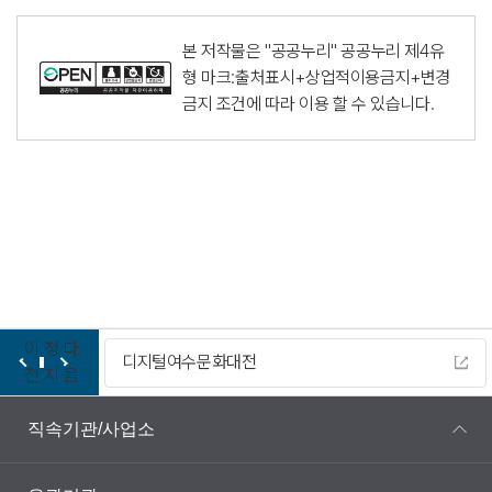
본 저작물은 "공공누리"
공공누리 제4유
형 마크:출처표시+상업적이용금지+변경
금지
조건에 따라 이용 할 수 있습니다.
이
정
다
디지털여수문화대전
전
지
음
직속기관/사업소