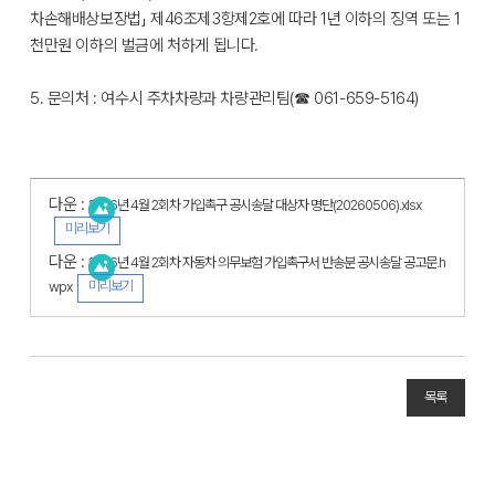
차손해배상보장법」 제46조제3항제2호에 따라 1년 이하의 징역 또는 1
천만원 이하의 벌금에 처하게 됩니다.
5. 문의처 : 여수시 주차차량과 차량관리팀(☎ 061-659-5164)
다운 :
2026년 4월 2회차 가입촉구 공시송달 대상자 명단(20260506).xlsx
미리보기
다운 :
2026년 4월 2회차 자동차 의무보험 가입촉구서 반송분 공시송달 공고문.h
미리보기
wpx
목록