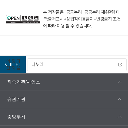
본 저작물은 "공공누리"
공공누리 제4유형 마
크:출처표시+상업적이용금지+변경금지
조건
에 따라 이용 할 수 있습니다.
이
정
다
다누리
전
지
음
직속기관/사업소
유관기관
중앙부처