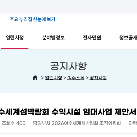
주요 누리집 한눈에 보기
열린시정
분야별정보
전자민원
정보공
공지사항
>
>
>
열린시정
여수소식
공지사항
여수세계섬박람회 수익시설 임대사업 제안서
조회수
400
담당부서
2026여수세계섬박람회 조직위원회
연