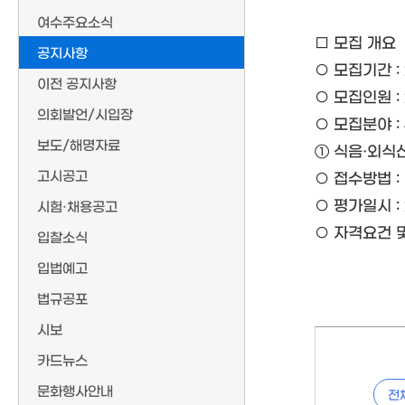
여수주요소식
□ 모집 개요
공지사항
○ 모집기간 : 20
이전 공지사항
○ 모집인원 :
의회발언/시입장
○ 모집분야 :
보도/해명자료
① 식음·외식산
고시공고
○ 접수방법 :
○ 평가일시 : 2
시험·채용공고
○ 자격요건 및
입찰소식
입법예고
법규공포
시보
카드뉴스
문화행사안내
전