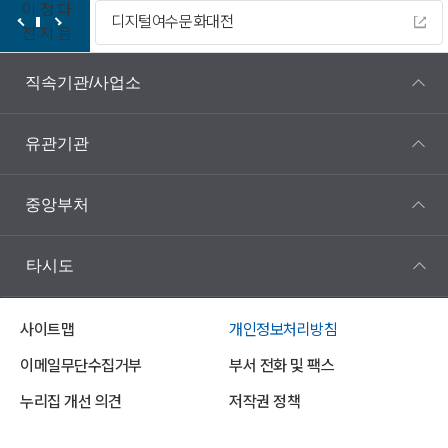
이
정
다
디지털여수문화대전
전
지
음
직속기관/사업소
유관기관
중앙부처
타시도
사이트맵
개인정보처리방침
이메일무단수집거부
부서 전화 및 팩스
누리집 개선 의견
저작권 정책