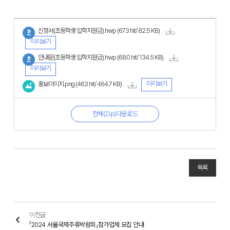
신청서(초등학생 입학지원금).hwp
(673 hit/ 82.5 KB)
미리보기
안내문(초등학생 입학지원금).hwp
(680 hit/ 134.5 KB)
미리보기
미리보기
홍보이미지.png
(463 hit/ 464.7 KB)
전체(Zip)다운로드
목록
이전글
「2024 서울국제주류박람회」참가업체 모집 안내