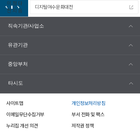
이
정
다
디지털여수문화대전
전
지
음
직속기관/사업소
유관기관
중앙부처
타시도
사이트맵
개인정보처리방침
이메일무단수집거부
부서 전화 및 팩스
누리집 개선 의견
저작권 정책