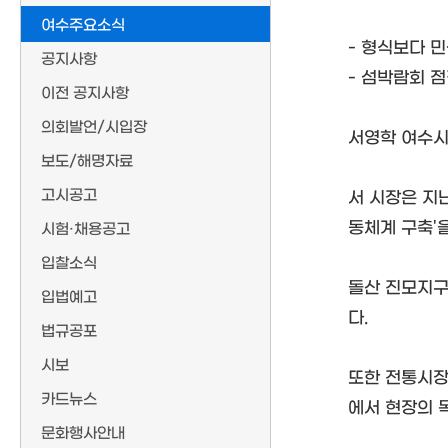
여수주요소식
- 형식보다 
공지사항
- 섬박람회 
이전 공지사항
의회발언/시입장
서영학 여수시
보도/해명자료
고시공고
서 시장은 지난
동체계 구축'
시험·채용공고
입찰소식
돌산 진모지구
입법예고
다.
법규공포
시보
또한 전통시장
카드뉴스
에서 현장의 
문화행사안내