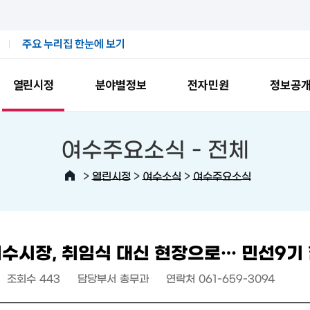
주요 누리집 한눈에 보기
열린시정
분야별정보
전자민원
정보공
여수주요소식 -
전체
>
>
>
열린시정
여수소식
여수주요소식
수시장, 취임식 대신 현장으로… 민선9기
조회수
443
담당부서
총무과
연락처
061-659-3094