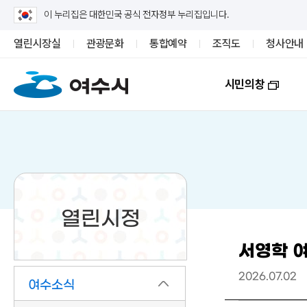
이 누리집은 대한민국 공식 전자정부 누리집입니다.
열린시장실
관광문화
통합예약
조직도
청사안내
시민의창
열린시정
서영학 여
2026.07.02
여수소식