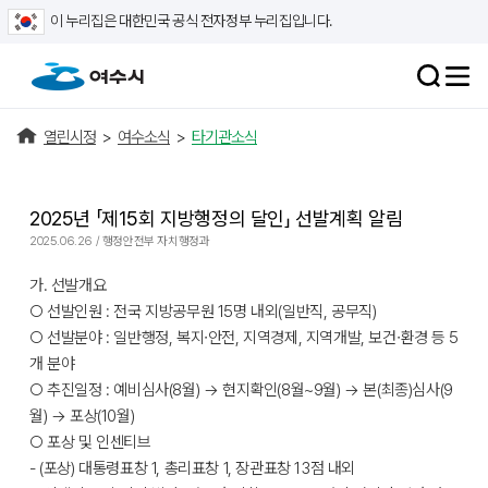
이 누리집은 대한민국 공식 전자정부 누리집입니다.
열린시정
>
여수소식
>
타기관소식
2025년 「제15회 지방행정의 달인」 선발계획 알림
2025.06.26 / 행정안전부 자치행정과
가. 선발개요
○ 선발인원 : 전국 지방공무원 15명 내외(일반직, 공무직)
○ 선발분야 : 일반행정, 복지∙안전, 지역경제, 지역개발, 보건∙환경 등 5
개 분야
○ 추진일정 : 예비심사(8월) → 현지확인(8월~9월) → 본(최종)심사(9
월) → 포상(10월)
○ 포상 및 인센티브
- (포상) 대통령표창 1, 총리표창 1, 장관표창 13점 내외