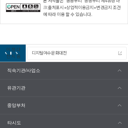
본 저작물은 "공공누리"
공공누리 제4유형 마
크:출처표시+상업적이용금지+변경금지
조건
에 따라 이용 할 수 있습니다.
이
정
다
디지털여수문화대전
전
지
음
직속기관/사업소
유관기관
중앙부처
타시도