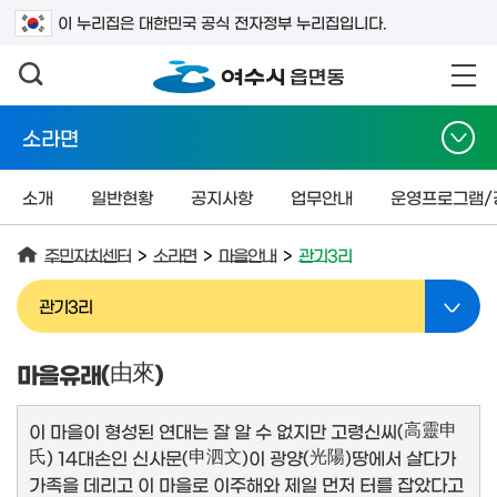
검색어를 입력하세요
이 누리집은 대한민국 공식 전자정부 누리집입니다.
소라면
소개
일반현황
공지사항
업무안내
운영프로그램/
주민자치센터
>
소라면
>
마을안내
>
관기3리
관기3리
마을유래(
由來
)
이 마을이 형성된 연대는 잘 알 수 없지만 고령신씨(
高靈申
氏
) 14대손인 신사문(
申泗文
)이 광양(
光陽
)땅에서 살다가
가족을 데리고 이 마을로 이주해와 제일 먼저 터를 잡았다고