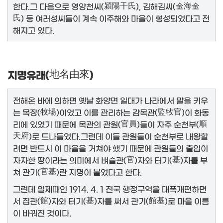
한다.그 다음으로 영양천씨(
潁陽千氏
), 김해김씨(
金海金
氏
) 등 여러성씨들이 계속 이주해와 마을이 형성되었다고 전
해지고 있다.
지명유래(
地名由來
)
전해온 바에 의하면 옛날 화양면 일대가 나라에서 말을 키우
는 목장(
牧場
)이었고 이를 관리하는 감목관(
監牧官
)이 화동
리에 있었기 때문에 목관의 관원(
官員
)들이 자주 순천부(
順
天府
)로 드나들었다.그런데 이들 관원들이 순천부로 내왕할
려면 반드시 이 마을을 거쳐야 했기 때문에 관원들의 출입이
자자한 땅이라는 의미에서 벼슬관(
官
)자와 터기(
基
)자를 부
쳐 관기(官基)란 지명이 붙었다고 한다.
그런데 일제때인 1914. 4. 1 전국 행정구역을 대폭개편하면
서 집관(
館
)자와 터기(
基
)자를 써서 관기(
館基
)로 마을 이름
이 바꿔진 것이다.