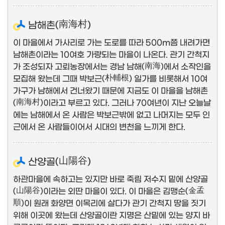
남해촌(
南海村
)
이 마을에서 가사리로 가는 도로를 따라 500m쯤 내려가면
남해촌이라는 10여호 가량되는 마을이 나온다. 관기 간척지
가 조성되자 고뢰농장에서는 경남 남해(
南海
)에서 소작인을
모집해 왔는데 그때 박보근(
朴輔根
) 일가를 비롯해서 10여
가구가 남해에서 건너왔기 때문에 지금도 이 마을을 남해촌
(
南海村
)이라고 부르고 있다. 그러나 70여년이 지난 오늘날
에는 남해에서 온 사람은 박보근밖에 없고 나머지는 모두 인
근에서 온 사람들이어서 시대의 변천을 느끼게 한다.
산양골(
山陽谷
)
하관마을에 속하고는 있지만 바로 죽림 저수지 밑에 산양골
(
山陽谷
)이라는 외딴 마을이 있다. 이 마을은 김맹순(
金孟
順
)이 원래 화양면 이목리에 살다가 관기 간척지 땅을 짓기
위해 이곳에 왔는데 산양골이란 지명은 산밑에 있는 양지 바