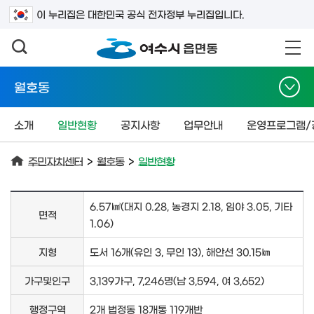
검색어를 입력하세요
이 누리집은 대한민국 공식 전자정부 누리집입니다.
월호동
소개
일반현황
공지사항
업무안내
운영프로그램/
주민자치센터
>
월호동
>
일반현황
6.57㎢(대지 0.28, 농경지 2.18, 임야 3.05, 기타
면적
1.06)
지형
도서 16개(유인 3, 무인 13), 해안선 30.15㎞
가구및인구
3,139가구, 7,246명(남 3,594, 여 3,652)
행정구역
2개 법정동 18개통 119개반