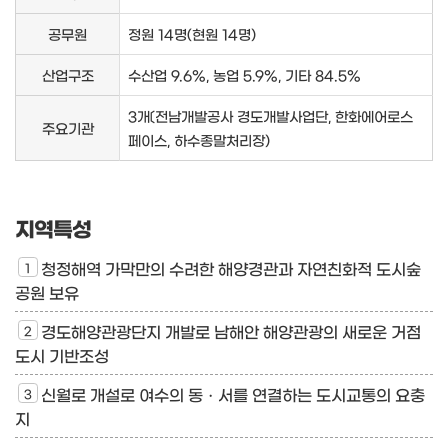
공무원
정원 14명(현원 14명)
산업구조
수산업 9.6%, 농업 5.9%, 기타 84.5%
3개〔전남개발공사 경도개발사업단, 한화에어로스
주요기관
페이스, 하수종말처리장)
지역특성
청정해역 가막만의 수려한 해양경관과 자연친화적 도시숲
공원 보유
경도해양관광단지 개발로 남해안 해양관광의 새로운 거점
도시 기반조성
신월로 개설로 여수의 동ㆍ서를 연결하는 도시교통의 요충
지