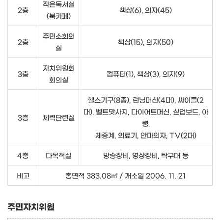
작은독서실
2층
책상(6), 의자(45)
(북카페)
주민소회의
2층
책상(15), 의자(50)
실
자치위원회
3층
컴퓨터(1), 책상(3), 의자(9)
회의실
헬스기구(8종), 런닝머신(4대), 싸이클(2
대), 벨트맛사지, 다이어트머신, 싣업보드, 아
3층
체력단련실
령,
체중계, 의료기, 안마의자, TV(2대)
4층
다목적실
방송장비, 영상장비, 탁구대 등
비고
총면적 383.08㎡ / 개소일 2006. 11. 21
주민자치위원