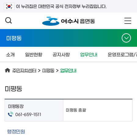
검색어를 입력하세요
이 누리집은 대한민국 공식 전자정부 누리집입니다.
미평동
소개
일반현황
공지사항
업무안내
운영프로그램/
주민자치센터
>
미평동
>
업무안내
미평동
미평동장
미평동 총괄
061-659-1511
행정민원