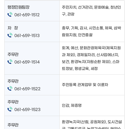
행정민원팀장
주민자치, 선거관리, 문화예술, 청년인
구, 관광
061-659-1512
차 장
총무, 기획, 감사, 시민소통, 체육, 섬박
람회지원, 안전총괄
061-659-1513
회계, 예산, 문화관광체육국(체육지원
주무관
과 제외), 경제일자리, 신사업에너지,
보건, 환경녹지(자원순환 제외), 스마
061-659-1514
트정보, 평생교육, 세정
주무관
주민등록 관계업무 및 이륜차
061-659-1522
주무관
인감, 제증명
061-659-1523
환경녹지국(산림, 공원제외), 도시건설
주무관
국, 교통도로국, 농업기술센터, 해양수