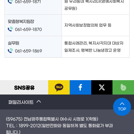
원 우리동네 복지리더(명예사회복지
061-659-1871
공무원)
맞춤형복지팀장
지역사회보장협의체 업무 등
061-659-1870
실무원
통합사례관리, 복지사각지대 대상자
일제조사, 행복한 나눔냉장고 운영
061-659-1869
SNS
공유
패밀리사이트
TOP
(59675) 전남광주통합특별시 여수시 시청로 1(학동)
TEL :
1899-2012
(일반전화와 동일하게 별도 통화료가 부과
됩니다.)