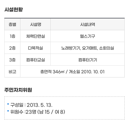
시설현황
층별
시설명
시설내역
1층
체력단련실
헬스기구
2층
다목적실
노래방기기, 요가매트, 소회의실
3층
컴퓨터교실
컴퓨터기기
비고
총면적 346㎡ / 개소일 2010. 10. 01
주민자치위원
구성일 : 2013. 5. 13.
위원수 :23명 (남 15 / 여 8)