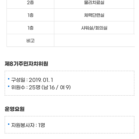
2층
물리치료실
1층
체력단련실
1층
샤워실/회의실
비고
제8기주민자치위원
구성일 : 2019. 01. 1
위원수 : 25명 (남 16 / 여 9)
운영요원
자원봉사자 : 1명