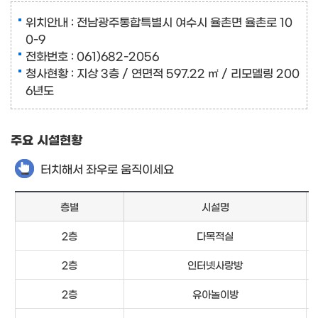
위치안내 : 전남광주통합특별시 여수시 율촌면 율촌로 10
0-9
전화번호 : 061)682-2056
청사현황 : 지상 3층 / 연면적 597.22 ㎡ / 리모델링 200
6년도
주요 시설현황
터치해서 좌우로 움직이세요
층별
시설명
2층
다목적실
2층
인터넷사랑방
2층
유아놀이방