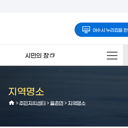
여수시 누리집을 한
시민의 창
지역명소
>
주민자치센터
>
율촌면
>
지역명소