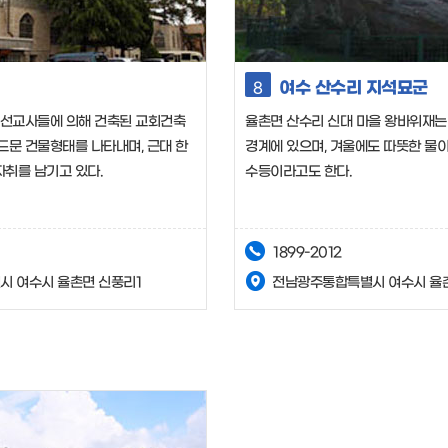
여수 산수리 지석묘군
8
 선교사들에 의해 건축된 교회건축
율촌면 산수리 신대 마을 왕바위재는
드문 건물형태를 나타내며, 근대 한
경계에 있으며, 겨울에도 따뜻한 물이
취를 남기고 있다.
수등이라고도 한다.
1899-2012
 여수시 율촌면 신풍리1
전남광주통합특별시 여수시 율