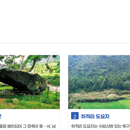
군
취적리 도요지
2
로 배치되어 그 장축이 동 - 서, 남
취적리 도요지는 수암산에 있는 투구봉