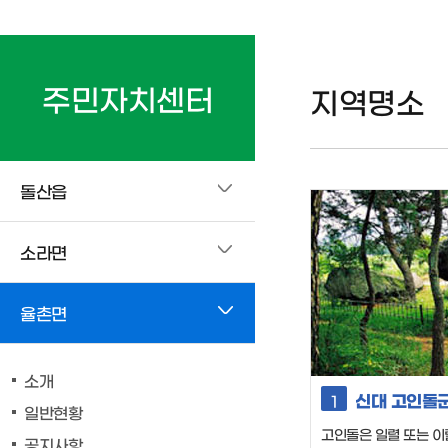
주민자치센터
지역명소
돌산읍
소라면
율촌면
소개
신대 고인돌
1
일반현황
고인돌은 일렬 또는 이렬
공지사항