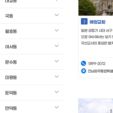
대교동
국동
애양교회
7
일본 강점기 시대 서구
월호동
으로 여수에서는 보기 
국선교사의 중요한 발자
여서동
문수동
1899-2012
전남광주통합특별시
미평동
둔덕동
만덕동