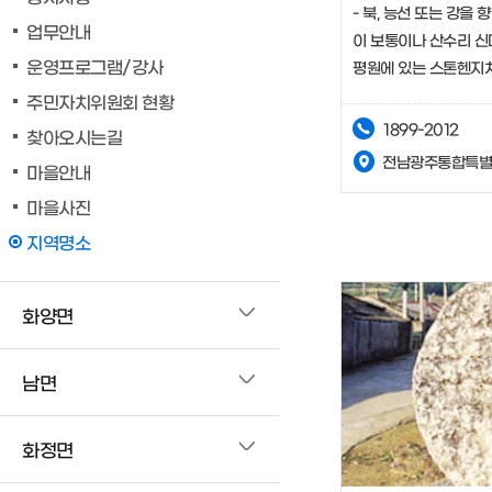
- 북, 능선 또는 강을
업무안내
이 보통이나 산수리 신
운영프로그램/강사
평원에 있는 스톤헨지처
배치되어 있어 매우 흥
주민자치위원회 현황
1899-2012
찾아오시는길
전남광주통합특별
마을안내
마을사진
지역명소
화양면
남면
화정면