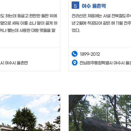
여수 율촌역
5
도 하는데 둥글고 판판한 돌판 위에
전라선은 처음에는 사설 전북철도주식
 옆으로 세워 이를 소나 말이 끌게 하
년 2월에 착공되어 같은 해 11월 
거나 빻는데 사용한 대형 맷돌을 말
었다.
1899-2012
시 여수시 율촌면
전남광주통합특별시 여수시 율