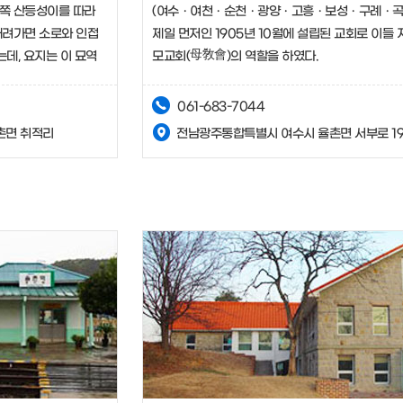
쪽 산등성이를 따라
(여수ㆍ여천ㆍ순천ㆍ광양ㆍ고흥ㆍ보성ㆍ구례ㆍ곡
내려가면 소로와 인접
제일 먼저인 1905년 10월에 설립된 교회로 이들
는데, 요지는 이 묘역
모교회(母敎會)의 역할을 하였다.
이 드러나 보인다.
061-683-7044
촌면 취적리
전남광주통합특별시 여수시 율촌면 서부로 19