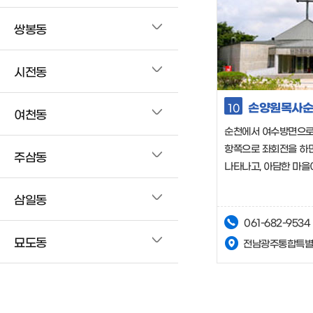
쌍봉동
시전동
손양원목사순
10
여천동
순천에서 여수방면으로 
항쪽으로 좌회전을 하면
주삼동
나타나고, 아담한 마을
삼일동
061-682-9534
묘도동
전남광주통합특별시