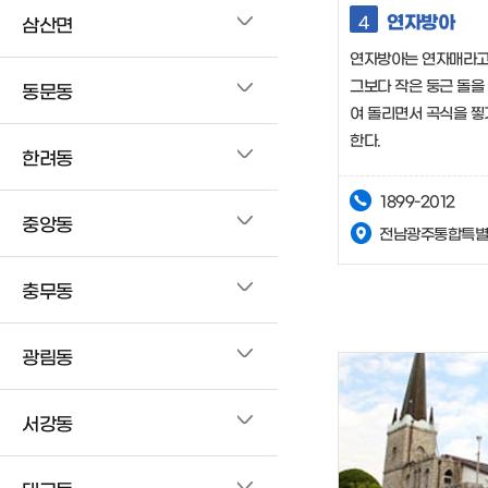
연자방아
4
삼산면
연자방아는 연자매라고
그보다 작은 둥근 돌을
동문동
여 돌리면서 곡식을 찧
한다.
한려동
1899-2012
중앙동
전남광주통합특별
충무동
광림동
서강동