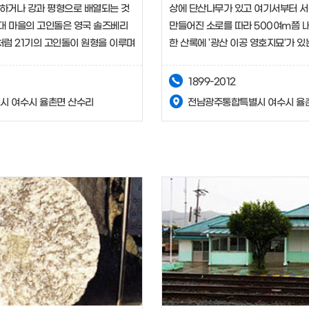
 향하거나 강과 평형으로 배열되는 것
상에 단산나무가 있고 여기서부터 서
대 마을의 고인돌은 영국 솔즈베리
만들어진 소로를 따라 500여m쯤 
럼 21기의 고인돌이 원형을 이루며
한 산록에 '광산 이공 영호지묘'가 있
미롭다.
주변이며 파편은 소로 아래쪽에서 많
1899-2012
시 여수시 율촌면 산수리
전남광주통합특별시 여수시 율