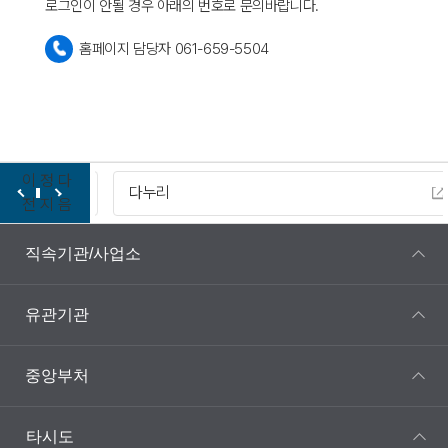
로그인이 안될 경우 아래의 번호로 문의바랍니다.
홈페이지 담당자 061-659-5504
이
정
다
다누리
전
지
음
직속기관/사업소
유관기관
중앙부처
타시도