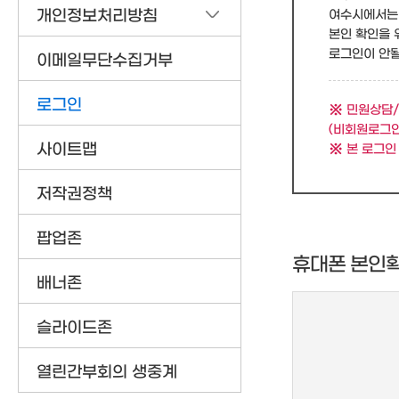
개인정보처리방침
여수시에서는 
본인 확인을 
로그인이 안될 
이메일무단수집거부
로그인
민원상담/
(비회원로그인
사이트맵
본 로그인
저작권정책
팝업존
휴대폰 본인
배너존
슬라이드존
열린간부회의 생중계