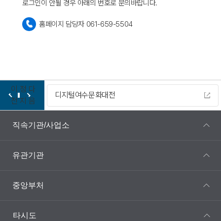
로그인이 안될 경우 아래의 번호로 문의바랍니다.
홈페이지 담당자 061-659-5504
이
정
다
디지털여수문화대전
전
지
음
직속기관/사업소
유관기관
중앙부처
타시도