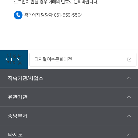
로그인이 안될 경우 아래의 번호로 문의바랍니다.
홈페이지 담당자 061-659-5504
이
정
다
디지털여수문화대전
전
지
음
직속기관/사업소
유관기관
중앙부처
타시도