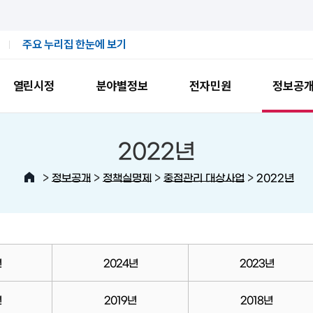
주요 누리집 한눈에 보기
열린시정
분야별정보
전자민원
정보공
2022년
>
>
>
>
정보공개
정책실명제
중점관리 대상사업
2022년
년
2024년
2023년
년
2019년
2018년