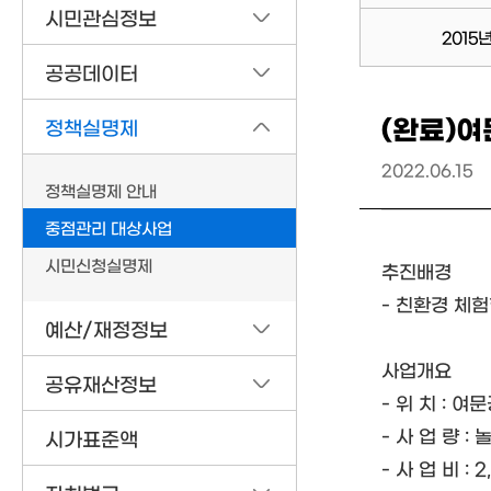
시민관심정보
2015
공공데이터
(완료)여
정책실명제
2022.06.15
정책실명제 안내
중점관리 대상사업
시민신청실명제
추진배경
- 친환경 체
예산/재정정보
사업개요
공유재산정보
- 위 치 : 여
- 사 업 량 
시가표준액
- 사 업 비 : 