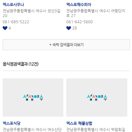
엑스포
사우나
엑스포
해수피아
전남광주통합특별시 여수시 성산3길
전남광주통합특별시 여수시 어항단지
20
로 27
061-685-5222
061-642-5600
4
28
+ 숙박 검색결과 더보기
음식점검색결과
(12건)
엑스포
식당
엑스포
해물삼합
전남광주통합특별시 여수시 여수산단
전남광주통합특별시 여수시 박람회길