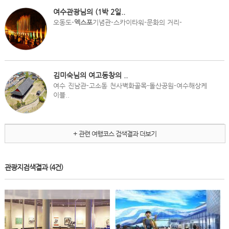
여수관광님의 (1박 2일..
오동도-
엑스포
기념관-스카이타워-문화의 거리-
김미숙님의 여고동창의 ..
여수 진남관-고소동 천사벽화골목-돌산공원-여수해상케
이블..
+ 관련 여행코스 검색결과 더보기
관광지검색결과
(4건)