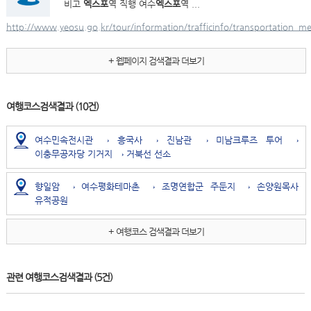
비고
엑스포
역 직행 여수
엑스포
역 ...
http://www.yeosu.go.kr/tour/information/trafficinfo/transportation_m
+ 웹페이지 검색결과 더보기
여행코스검색결과
(10건)
여수민속전시관 → 흥국사 → 진남관 → 미남크루즈 투어 →
이충무공자당 기거지 → 거북선 선소
향일암 → 여수평화테마촌 → 조명연합군 주둔지 → 손양원목사
유적공원
+ 여행코스 검색결과 더보기
관련 여행코스검색결과
(5건)