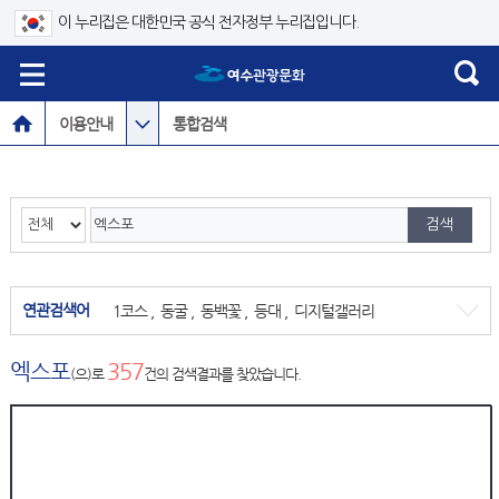
이 누리집은 대한민국 공식 전자정부 누리집입니다.
이용안내
통합검색
연관검색어
1코스
,
동굴
,
동백꽃
,
등대
,
디지털갤러리
엑스포
357
(으)로
건의 검색결과를 찾았습니다.