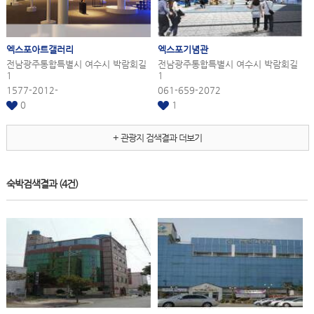
엑스포
아트갤러리
엑스포
기념관
전남광주통합특별시 여수시 박람회길
전남광주통합특별시 여수시 박람회길
1
1
1577-2012-
061-659-2072
0
1
+ 관광지 검색결과 더보기
숙박검색결과
(4건)