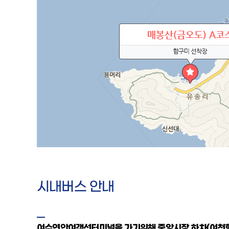
시내버스 안내
여수연안여객선터미널을 가기위해 중앙시장 하차(여천항,