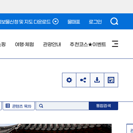
보물신청 및 지도 다운로드
물때표
로그인
쇼핑
여행·체험
관광안내
추천코스★이벤트
통합검색
콘텐츠 목차