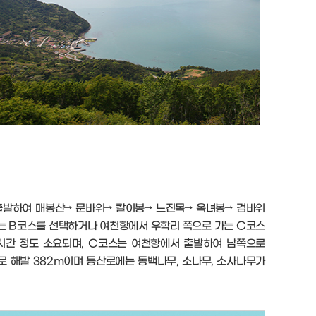
 출발하여 매봉산→ 문바위→ 칼이봉→ 느진목→ 옥녀봉→ 검바위
가는 B코스를 선택하거나 여천항에서 우학리 쪽으로 가는 C코스
4시간 정도 소요되며, C코스는 여천항에서 출발하여 남쪽으로
로 해발 382m이며 등산로에는 동백나무, 소나무, 소사나무가