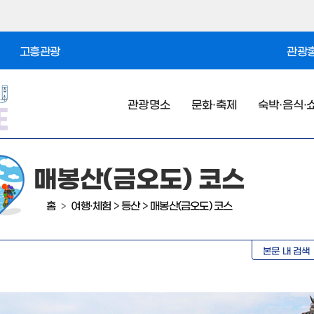
고흥관광
관광홍
관광명소
문화·축제
숙박·음식·
매봉산(금오도) 코스
홈
여행·체험
>
등산
>
매봉산(금오도) 코스
>
본문 내 검색