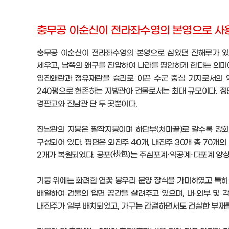
충무공 이순신이 전라좌수영의 본영으로 사
충무공 이순신이 전라좌수영의 본영으로 삼았던 진해루가 있던
세우고, 남쪽의 왜구를 진압하여 나라를 평안하게 한다는 의미
임진왜란과 정유재란을 승리로 이끈 수군 중심 기지로서의 역사
240평으로 현존하는 지방관아 건물로서는 최대 규모이다. 정면
경판고와 진남관 단 두 곳뿐이다.
진남관의 지붕은 팔작지붕이며 하단부(처마끝)로 갈수록 강회와
구성되어 있다. 평면은 외진주 40개, 내진주 30개 총 70개
2개가 복원되었다. 공포(栱包)는 주심포계·익공계·다포계 양
기둥 위에는 화려한 연꽃 봉우리 문양 장식을 가미하였고 특히 
배열하여 건물의 입면 공간을 살려주고 있으며, 내·외부 및 
내진주가 일부 배치되었고, 가구는 간결하면서도 건실한 부재를