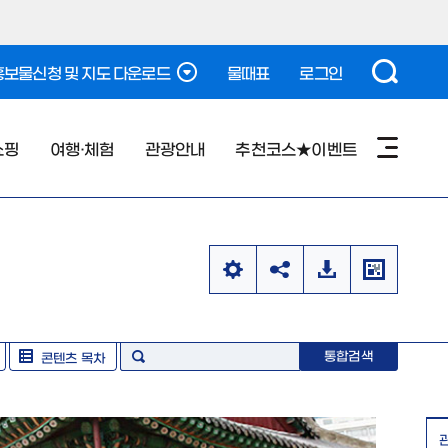
보물신청 및 지도 다운로드
물때표
로그인
쇼핑
여행·체험
관광안내
추천코스★이벤트
통합검색
콘텐츠 목차