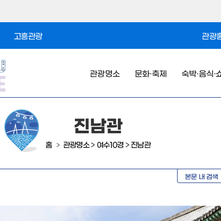
고흥관광
관광홍
관광명소
문화·축제
숙박·음식·
진남관
홈
관광명소
>
여수10경
>
진남관
>
본문 내 검색