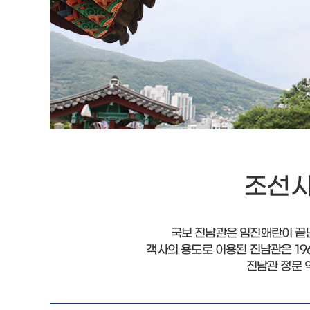
조선시
국보 진남관은 임진왜란이 끝난
객사의 용도로 이용된 진남관은 19
진남관 정문 