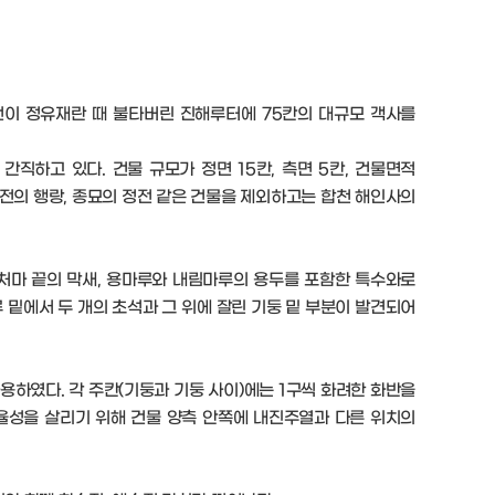
언이 정유재란 때 불타버린 진해루터에 75칸의 대규모 객사를
직하고 있다. 건물 규모가 정면 15칸, 측면 5칸, 건물면적
궁전의 행랑, 종묘의 정전 같은 건물을 제외하고는 합천 해인사의
 처마 끝의 막새, 용마루와 내림마루의 용두를 포함한 특수와로
루 밑에서 두 개의 초석과 그 위에 잘린 기둥 밑 부분이 발견되어
용하였다. 각 주칸(기둥과 기둥 사이)에는 1구씩 화려한 화반을
효율성을 살리기 위해 건물 양측 안쪽에 내진주열과 다른 위치의