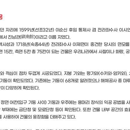
용
 자리에 1599년(선조32년) 이순신 후임 통제사 겸 전라좌수사 이시
에서 진남관(鎭南館)이라고 이름 지었다.
성과 1718년(숙종44년) 전라좌수사 이제면이 중건한 당시의 면모를 간
 15칸, 측면 5칸 총 75칸이 되는 건물은 우리나라에서 사찰이나 화랑, 
 적심이 점차 두껍게 시공되었다. 지붕 기와는 평기와(수키와·암키와),
의 기둥이 확인되었다. 기존에는 기둥이 68개로 알려졌으나 해체공사 중 마
상이 다양하게 확인된다.
정면 어칸(입구 기둥 사이) 기둥과 우주에는 용머리 장식의 익공 공법을 사
각 부재에는 금단청 및 모로단청 등이 확인된다. 또한 건물 내부 공간의 
 사용하여 건물의 웅장함을 더해주고 있다.