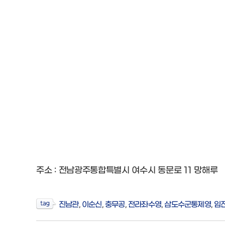
주소 : 전남광주통합특별시 여수시 동문로 11 망해루
진남관
,
이순신
,
충무공
,
전라좌수영
,
삼도수군통제영
,
임