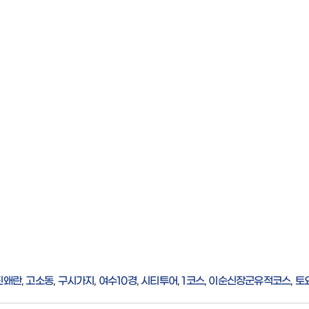
진왜란
,
고소동
,
구시가지
,
여수10경
,
시티투어
,
1코스
,
이순신장군유적코스
,
토