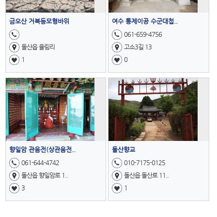
금오산 거북등모형바위
여수 통제이공 수군대첩..
061-659-4756
돌산읍 율림리
고소3길 13
1
0
향일암 관음전(상관음전..
돌산향교
061-644-4742
010-7175-0125
돌산읍 향일암로 1..
돌산읍 돌산로 11..
3
1