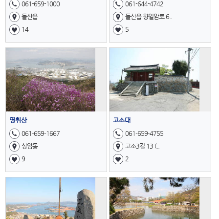
061-659-1000
061-644-4742
돌산읍
돌산읍 향일암로 6..
14
5
영취산
고소대
061-659-1667
061-659-4755
상암동
고소3길 13 (..
9
2