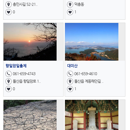
충민사길 52-21..
덕충동
0
1
향일암일출제
대미산
061-659-4743
061-659-4610
돌산읍 향일암로 1..
돌산읍 계동해안길 ..
0
1