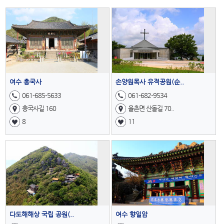
여수 흥국사
손양원목사 유적공원(순..
061-685-5633
061-682-9534
흥국사길 160
율촌면 산돌길 70..
8
11
다도해해상 국립 공원(..
여수 향일암