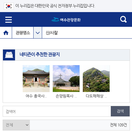
이 누리집은 대한민국 공식 전자정부 누리집입니다.
관광명소
산/사찰
네티즌이 추천한 관광지
여수 흥국사..
손양원목사 ..
다도해해상 ..
검색어
전체 109건