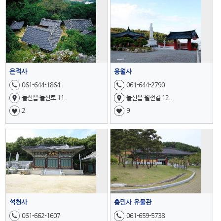
은적사
용월사
061-644-1864
061-644-2790
돌산읍 돌산로 11..
돌산읍 월전길 12..
2
9
석천사
충민사 유물관
061-662-1607
061-659-5738