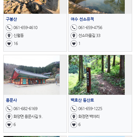
구봉산
여수 선소유적
061-659-4610
061-659-4756
신월동
선소마을길 33
16
1
용문사
백호산 등산로
061-682-6169
061-659-1225
화양면 용문사길 9..
화정면 백야리
6
6