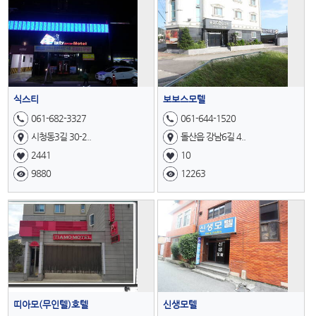
식스티
보보스모텔
061-682-3327
061-644-1520
시청동3길 30-2..
돌산읍 강남6길 4..
2441
10
9880
12263
띠아모(무인텔)호텔
신생모텔