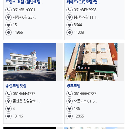
프랑스 호텔 (일반호텔..
씨에프(C.F)모텔/팬..
061-681-0001
061-643-2998
시청서6길 23 (..
봉산남7길 11-1..
15
3644
14966
11308
종점모텔횟집
밍크모텔
061-644-4737
061-666-0787
돌산읍 향일암로 1..
오동도로 61-6 ..
4
136
13146
12865