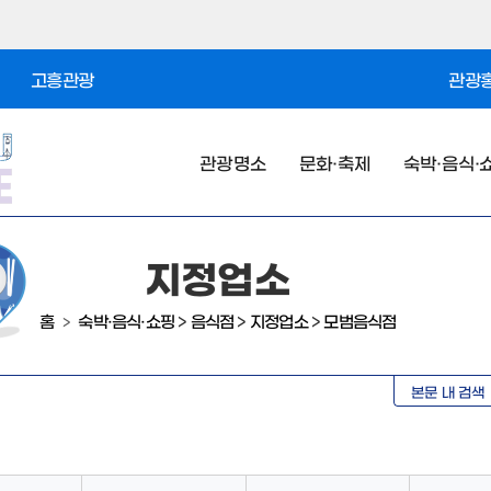
고흥관광
관광홍
관광명소
문화·축제
숙박·음식·
지정업소
홈
숙박·음식·쇼핑
>
음식점
>
지정업소
>
모범음식점
>
본문 내 검색