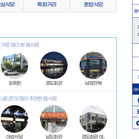
안심식당
특화거리
혼밥식당
열
가장 많이 본 음식점
오죽헌
경도회관
남경전복
여
네티즌이 많이 추천한 음식점
대성식당
남도회관
경도회관 여..