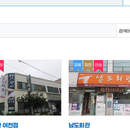
검색어
심
모범
칭찬
안심
 여천점
남도회관