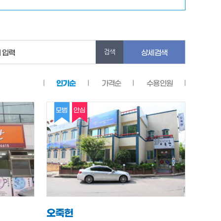
 입력
상세검색
인기순
가격순
수용인원
모범
안심
오죽헌