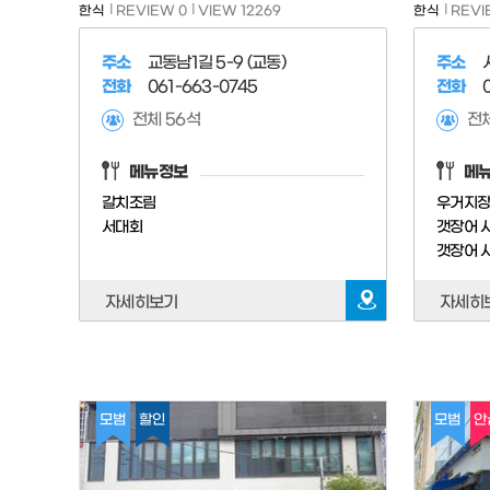
한식
REVIEW 0
VIEW 12269
한식
REVI
주소
교동남1길 5-9 (교동)
주소
전화
061-663-0745
전화
전체 56석
메뉴정보
메
갈치조림
우거지
서대회
갯장어 
자세히보기
자세히
모범
할인
모범
안