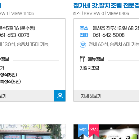
미
정가네 갓.갈치조림 전문
EW 1
VIEW 11405
한식
REVIEW 0
VIEW 5405
문수5길 16 (문수동)
주소
돌산읍 진두해안길 68 2
061-653-0078
전화
061-642-5008
 130석, 승용차 15대 가능,
전체 60석, 승용차 6대 가능
뉴정보
메뉴정보
추가
갓갈치조림
정식(5인)
특정식(5인)
보기
자세히보기
모범
안심