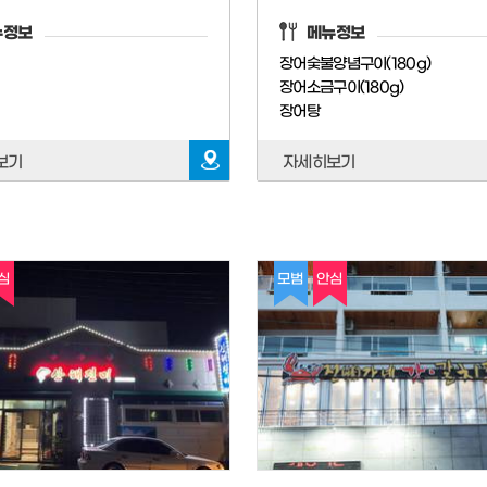
뉴정보
메뉴정보
장어숯불양념구이(180g)
장어소금구이(180g)
장어탕
보기
자세히보기
심
모범
안심