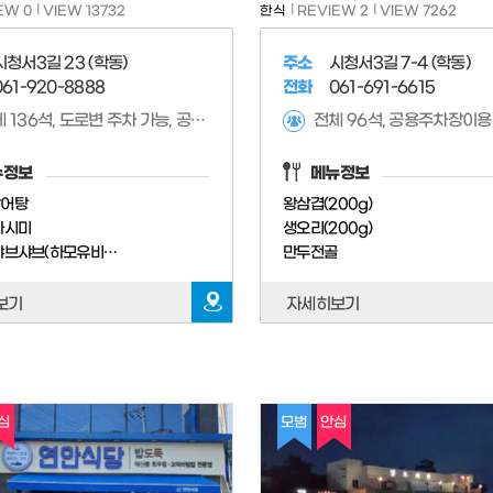
EW 0
VIEW 13732
한식
REVIEW 2
VIEW 7262
시청서3길 23 (학동)
주소
시청서3길 7-4 (학동)
061-920-8888
전화
061-691-6615
전체 136석, 도로변 주차 가능, 공용 주차장 사용 가능
전체 96석, 공용주차장이용
뉴정보
메뉴정보
장어탕
왕삼겹(200g)
사시미
생오리(200g)
갯장어 샤브샤브(하모유비끼)(계절메뉴)
만두전골
보기
자세히보기
심
모범
안심