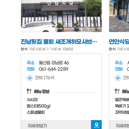
진남횟집 물회 새조개하모샤브샤브 돌산본점
연안식
한식
REVIEW 1
VIEW 10858
한식
REVI
주소
돌산읍 강남로 46
주소
전화
061-644-2289
전화
전체 176석
전체
메뉴정보
메
사시미
얼큰뚝
랍스타(500g)
뚝배기 
스페셜물회
꼬막비
자세히보기
자세히