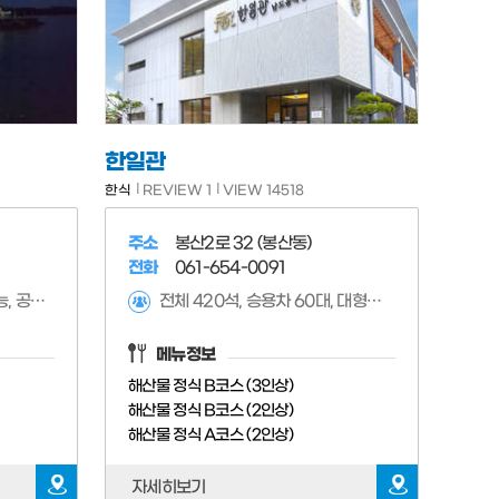
한일관
한식
REVIEW 1
VIEW 14518
주소
봉산2로 32 (봉산동)
전화
061-654-0091
전체 136석, 승용차 6대 가능, 공용주차장 무료
전체 420석, 승용차 60대, 대형차 4대 가능,
메뉴정보
해산물 정식 B코스 (3인상)
해산물 정식 B코스 (2인상)
해산물 정식 A코스 (2인상)
자세히보기