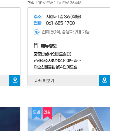
한식
REVIEW 1
VIEW 36448
주소
시청서1길 36 (학동)
전화
061-685-1700
전체 50석, 승용차 7대 가능,
메뉴정보
궁중밥상(4인이드실때)
전라좌수사밥상(4인이드실때)
이순신알뜰밥상(4인이드실때)
자세히보기
모범
안심