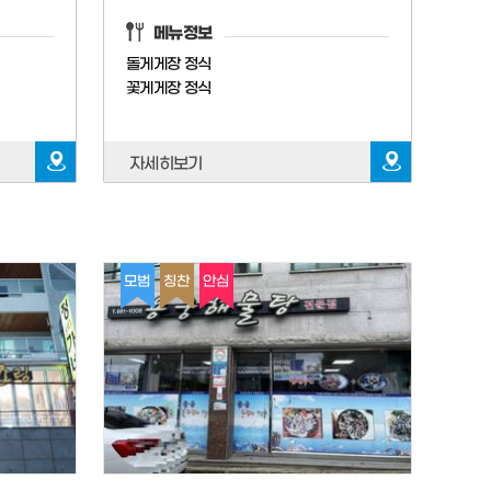
메뉴정보
돌게게장 정식
꽃게게장 정식
자세히보기
모범
칭찬
안심