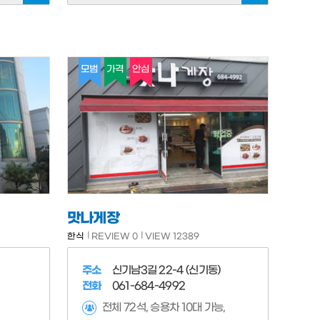
모범
가격
안심
맛나게장
한식
REVIEW 0
VIEW 12389
주소
신기남3길 22-4 (신기동)
전화
061-684-4992
전체 72석, 승용차 10대 가능,