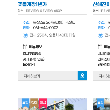
꽃돌게장1번가
산해진
한식
REVIEW 0
VIEW 6839
한식
REVI
주소
봉산2로 36 (봉산동) 1~2층..
주소
전화
061-644-0003
전화
전체 250석, 승용차 40대, 대형차 4대 가능,
전체
메뉴정보
메
갈치조림정식
사시미
꽃게정식(1인분)
산해진미
돌게정식
산해진미
자세히보기
자세히
모범
칭찬
안심
모범