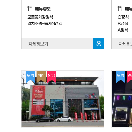
메뉴정보
메
모둠꽃게장정식
C정식
갈치조림+돌게장정식
B정식
A정식
자세히보기
자세히
모범
칭찬
안심
모범
안