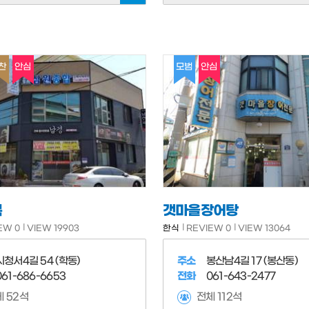
찬
안심
모범
안심
복
갯마을장어탕
EW 0
VIEW 19903
한식
REVIEW 0
VIEW 13064
시청서4길 54 (학동)
주소
봉산남4길 17 (봉산동)
061-686-6653
전화
061-643-2477
 52석
전체 112석