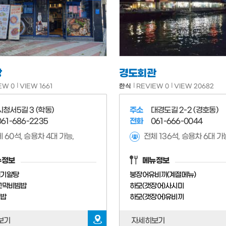
당
경도회관
EW 0
VIEW 1661
한식
REVIEW 0
VIEW 20682
시청서5길 3 (학동)
주소
대경도길 2-2 (경호동)
061-686-2235
전화
061-666-0044
 60석, 승용차 4대 가능,
뉴정보
메뉴정보
배기알탕
붕장어유비끼(계절메뉴)
꼬막비빔밥
하모(갯장어)사시미
빔밥
하모(갯장어)유비끼
보기
자세히보기