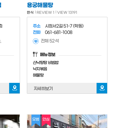
점
용궁해물탕
한식
REVIEW 1
VIEW 13191
층
주소
시청서2길 51-7 (학동)
전화
061-681-1008
,
전체 52석
메뉴정보
산낙탕탕 비빔밥
낙지볶음
해물탕
자세히보기
모범
안심