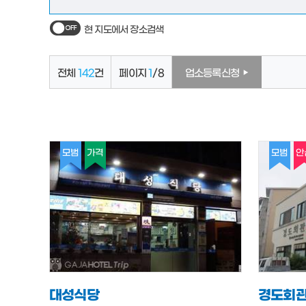
현 지도에서 장소검색
전체
142
건
페이지
1
/8
업소등록신청
모범
가격
모범
안
대성식당
경도회관