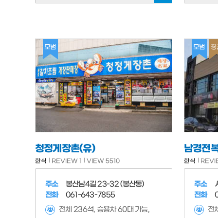
모범
모범
칭
청정게장촌(유)
남경전
한식
REVIEW 1
VIEW 5510
한식
REVI
주소
봉산남4길 23-32 (봉산동)
주소
전화
061-643-7855
전화
전체 236석, 승용차 60대 가능,
전체