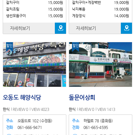
갈치구이
15,000원
갈치구이+게장백반
19,000원
갈치조림
15,000원
낙지볶음
19,000원
생선모듬구이
15,000원
게장정식
14,000원
자세히보기
자세히보기
할인
할인
오동도 해양식당
돌문어상회
한식
REVIEW 0
VIEW 4023
한식
REVIEW 0
VIEW 1413
주소
오동도로 102 (수정동)
주소
하멜로 78 (종화동)
전화
061-666-9471
전화
061-665-4595