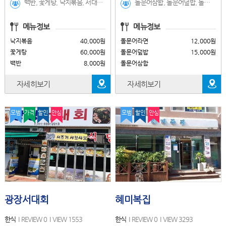
백반, 꽃게탕, 낙지볶음, 서대회, 꽃게장 정식, 돌게장정식, 생선구이, 갈치조림, 장어탕, 육계장, 갈치조림세트, 생선구이세트
돌문어삼합, 돌문어덮밥, 돌문어라면, 해물라면
메뉴정보
메뉴정보
낙지볶음
40,000원
돌문어라면
12,000원
꽃게탕
60,000원
돌문어덮밥
15,000원
백반
8,000원
돌문어삼합
자세히보기
자세히보기
모범
가격
할인
안심
모범
할인
안심
광장서대회
혜미복집
한식
REVIEW 0
VIEW 1553
한식
REVIEW 0
VIEW 3293