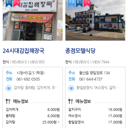
할인
안심
모범
할인
안심
24시대감집해장국
종점모텔식당
한식
REVIEW 0
VIEW 955
한식
REVIEW 0
VIEW 7944
주소
시청서5길 5 (학동)
주소
돌산읍 향일암로 134
전화
061-692-0305
전화
061-644-4737
감자탕, 동태탕, 김치찌개, 우거지뼈다귀, 맑은황태탕, 오겹살+낙지볶음, 오겹살+제육볶음, 낙지볶음, 닭도리탕, 서대회
향일암정식, 여수정식, 갈치구이, 고등어구이, 갈치조림, 전복죽, 장어탕, 게장정식, 해물된장찌개
메뉴정보
메뉴정보
김치찌개
8,000원
갈치구이
19,000원
동태탕
8,000원
여수정식
17,000원
감자탕
25,000원 ~
향일암정식
17,000원