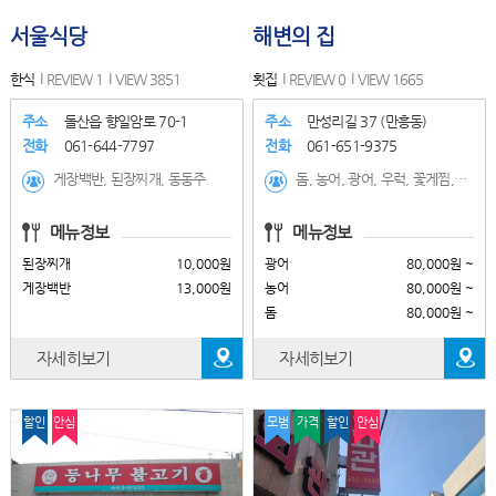
서울식당
해변의 집
한식
REVIEW 1
VIEW 3851
횟집
REVIEW 0
VIEW 1665
주소
돌산읍 향일암로 70-1
주소
만성리길 37 (만흥동)
전화
061-644-7797
전화
061-651-9375
게장백반, 된장찌개, 동동주
돔, 농어, 광어, 우럭, 꽃게찜,탕, 도다리사시미(계절메뉴), 도다리쑥국(계절메뉴), 하모(갯장어)샤브샤브-계절메뉴, 새조개샤브샤브-계절메뉴, 쭈꾸미볶음, 해물탕, 닭도리탕, 해물삼합, 연포탕, 낙지볶음, 매운탕, 회비빔밥, 낙지비빔밥, 멍게비빔밥, 멍게비빔밥, 전복비빔밥, 모듬물회, 생선물회, 서대회, 왕새우소금구이(계절메뉴), 갈치조림(2인), 해물토종닭, 토종닭, 해물모둠, 전복사시미, 낙지탕탕이, 소라,꾸죽,해삼,멍게 각각, 전복죽
메뉴정보
메뉴정보
된장찌개
10,000원
광어
80,000원 ~
게장백반
13,000원
농어
80,000원 ~
돔
80,000원 ~
자세히보기
자세히보기
할인
안심
모범
가격
할인
안심