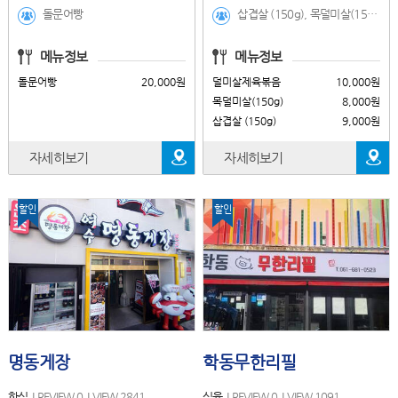
돌문어빵
삽겹살 (150g), 목덜미살(150g), 덜미살제육볶음, 장어탕, 추어탕
메뉴정보
메뉴정보
돌문어빵
20,000원
덜미살제육볶음
10,000원
목덜미살(150g)
8,000원
삽겹살 (150g)
9,000원
자세히보기
자세히보기
할인
할인
명동게장
학동무한리필
한식
REVIEW 0
VIEW 2841
식육
REVIEW 0
VIEW 1091