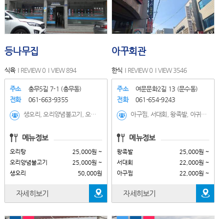
등나무집
아꾸회관
식육
REVIEW 0
VIEW 894
한식
REVIEW 0
VIEW 3546
주소
충무5길 7-1 (충무동)
주소
여문문화2길 13 (문수동)
전화
061-663-9355
전화
061-654-9243
생오리, 오리양념불고기, 오리탕, 야채불고기, 생삼겹살, 생목살, 생등심
아구찜, 서대회, 왕족발, 아귀탕, 아구수육, 대창찜, 해물찜
메뉴정보
메뉴정보
오리탕
25,000원 ~
왕족발
25,000원 ~
오리양념불고기
25,000원 ~
서대회
22,000원 ~
생오리
50,000원
아구찜
22,000원 ~
자세히보기
자세히보기