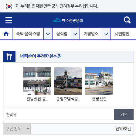
이 누리집은 대한민국 공식 전자정부 누리집입니다.
숙박·음식·쇼핑
음식점
지정업소
시민할인
네티즌이 추천한 음식점
진남횟집 물..
종점모텔식당..
용궁횟집
검색어
전체 68건