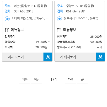
주소
이순신광장로 196 (종화동) 1..
주소
중앙로 72-18 (중앙동)
전화
061-666-2013
전화
061-664-2881
서대회, 해물삼합, 갈치구이, 홍어삼합, 갈치조림(2인), 갈치구이
참복사시미코스요리, 참복찜코스요리, 참복지리, 까치복지리, 복튀김, 서대회
메뉴정보
메뉴정보
갈치구이
참복지리
25,000원
해물삼합
39,000원 ~
참복찜코스요리
50,000원
서대회
20,000원 ~
참복사시미코스요리
시가
자세히보기
자세히보기
처음
이전
다음
끝