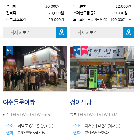
전복회
30,000원 ~
모둠물회
22,000원
전복죽
20,000원
스페셜모둠물회
60,000원 ~
전복코스요리
39,000원
모듬회(돔+광어+우럭)
100,000원 ~
자세히보기
자세히보기
할인
할인
안심
여수돌문어빵
정이식당
한식
REVIEW 0
VIEW 2619
식육
REVIEW 0
VIEW 1502
주소
하멜로 64-15 (종화동)
주소
여서동1길 24 (여서동)
전화
070-8865-4595
전화
061-652-8545