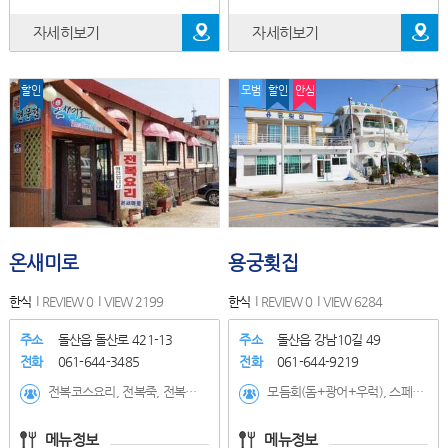
자세히보기
자세히보기
할인
모범
할인
안심
온새미로
용궁횟집
한식
REVIEW 0
VIEW 2199
한식
REVIEW 0
VIEW 6284
주소
돌산읍 돌산로 421-13
주소
돌산읍 강남10길 49
전화
061-644-3485
전화
061-644-9219
전복코스요리, 전복죽, 전복회, 전복구이
모듬회(돔+광어+우럭), 스페셜모둠물회, 모둠물회, 사시미(농어,광어,돔,우럭), 회덮밥, 전복, 낙지,해삼,멍게, 하모샤브샤브(계절메뉴), 모듬회+하모샤브샤브세트, 생선물회, 하모/전복물회
메뉴정보
메뉴정보