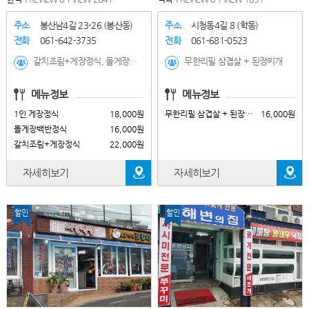
주소
봉산남4길 23-26 (봉산동)
주소
시청동4길 8 (학동)
전화
061-642-3735
전화
061-681-0523
갈치조림+게장정식, 돌게장백반정식, 1인 게장정식, 모듬꽃게장+양념꽃게장
무한리필 삼겹살 + 된장찌개
메뉴정보
메뉴정보
1인 게장정식
18,000원
무한리필 삼겹살 + 된장찌개
16,000원
돌게장백반정식
16,000원
갈치조림+게장정식
22,000원
자세히보기
자세히보기
할인
할인