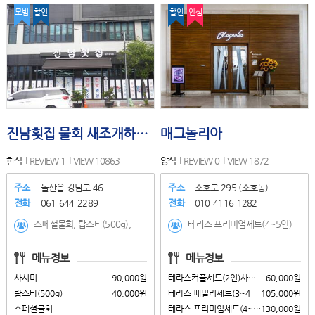
모범
할인
할인
안심
진남횟집 물회 새조개하모샤브샤브 돌산본점
매그놀리아
한식
REVIEW 1
VIEW 10863
양식
REVIEW 0
VIEW 1872
주소
돌산읍 강남로 46
주소
소호로 295 (소호동)
전화
061-644-2289
전화
010-4116-1282
스페셜물회, 랍스타(500g), 사시미, 활어물회, 해삼물회, 멍게물회, 문어숙회물회, 해물물회, 전복물회, 연포탕, 낙지볶음, 회덮밥, 전복죽, 모듬회, 산낙지
테라스 프리미엄세트(4~5인)사전예약제, 테라스 패밀리세트(3~4인)사전예약제, 테라스커플세트(2인)사전예약제, 회세트(3인)사전예약제, 프라임비프텐더, 글레이즈립아이, 안심스테이크덮밥, 스파게티알마레, 햄버거스테이크, 어린이정식, 햄버거스테이크
메뉴정보
메뉴정보
사시미
90,000원
테라스커플세트(2인)사전예약제
60,000원
랍스타(500g)
40,000원
테라스 패밀리세트(3~4인)사전예약제
105,000원
스페셜물회
테라스 프리미엄세트(4~5인)사전예약제
130,000원