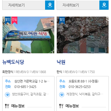
자세히보기
자세히보기
할인
안심
할인
뉴백도식당
낙원
회한정식
REVIEW 0
VIEW 1868
한식
REVIEW 0
VIEW 1750
주소
삼산면 거문학교길 1-2 뉴백도식..
주소
오동도로 88-1 (수정동)
전화
010-6851-3425
전화
010-3625-0253
생선모듬구이, 갈치조림, 갈치구이, 매운탕, 백반, 꽃게탕, 돼지묵은지찜/김치찌개, 전복죽, 회정식(특), 회정식(1인), 전복(1kg), 홍해삼, 해삼, 소라
게장정식, 낙지볶음, 갈치구이+게장백반, 갈치조림+게장정식
메뉴정보
메뉴정보