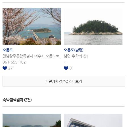
오동도
오동도
(남면)
전남광주통합특별시 여수시 오동도로
남면 우학리 산1
061-659-1821
--
27
0
+ 관광지 검색결과 더보기
숙박검색결과
(2건)