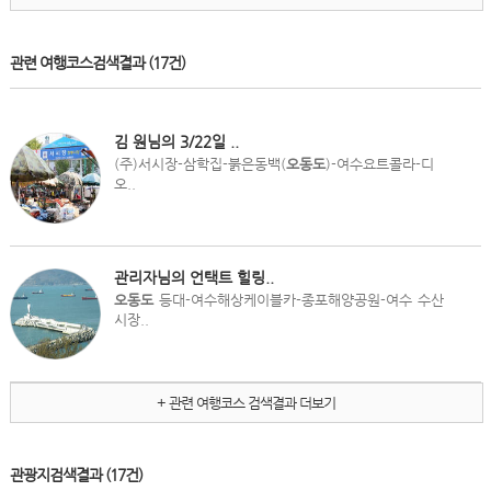
관련 여행코스검색결과
(17건)
김 원님의 3/22일 ..
(주)서시장-삼학집-붉은동백(
오동도
)-여수요트콜라-디
오..
관리자님의 언택트 힐링..
오동도
등대-여수해상케이블카-종포해양공원-여수 수산
시장..
+ 관련 여행코스 검색결과 더보기
관광지검색결과
(17건)