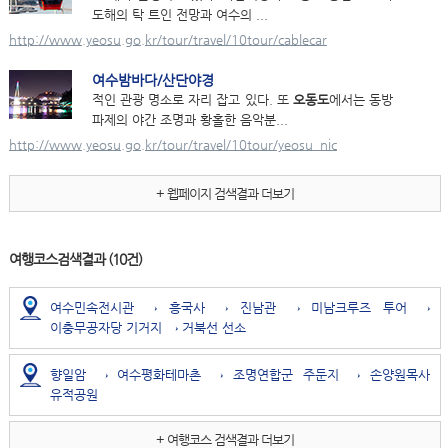
도해의 탁 트인 전망과 여수의 ...
http://www.yeosu.go.kr/tour/travel/10tour/cablecar
여수밤바다/산단야경
적인 관광 명소로 자리 잡고 있다. 또
오동도
에서는 동방
파제의 야간 조명과 황홀한 음악분...
http://www.yeosu.go.kr/tour/travel/10tour/yeosu_nic
+ 웹페이지 검색결과 더보기
여행코스검색결과
(10건)
여수민속전시관 → 흥국사 → 진남관 → 미남크루즈 투어 →
이충무공자당 기거지 → 거북선 선소
향일암 → 여수평화테마촌 → 조명연합군 주둔지 → 손양원목사
유적공원
+ 여행코스 검색결과 더보기