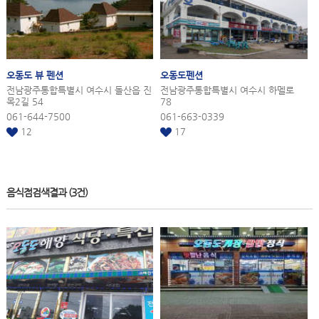
오동도
뷰 펜션
오동도
펜션
전남광주통합특별시 여수시 돌산읍 진
전남광주통합특별시 여수시 하멜로
목2길 54
78
061-644-7500
061-663-0339
12
17
음식점검색결과
(3건)