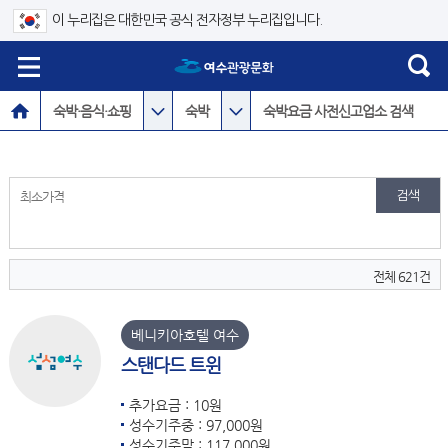
이 누리집은 대한민국 공식 전자정부 누리집입니다.
숙박·음식·쇼핑
숙박
숙박요금 사전신고업소 검색
~
최소가격
전체 621건
베니키아호텔 여수
스탠다드 트윈
추가요금 : 10원
성수기주중 : 97,000원
성수기주말 : 117,000원