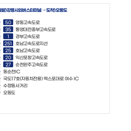
출발)강릉시외버스터미널 → 도착)오동도
50
영동고속도로
35
통영대전중부고속도로
1
경부고속도로
251
호남고속도로지선
25
호남고속도로
20
익산포항고속도로
27
순천완주고속도로
동순천IC
국도17호(자동차전용) 엑스포대로 여수 IC
수정동사거리
오동도