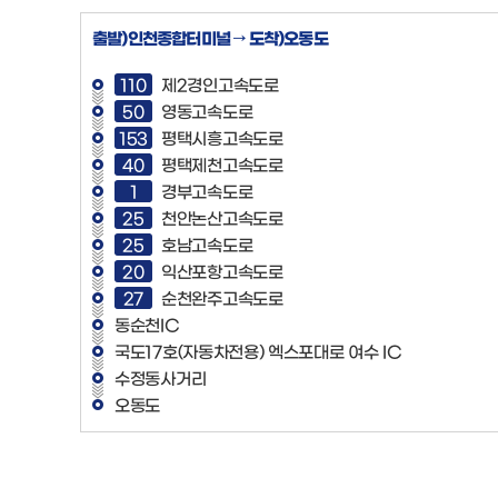
출발)인천종합터미널 → 도착)오동도
110
제2경인고속도로
50
영동고속도로
153
평택시흥고속도로
40
평택제천고속도로
1
경부고속도로
25
천안논산고속도로
25
호남고속도로
20
익산포항고속도로
27
순천완주고속도로
동순천IC
국도17호(자동차전용) 엑스포대로 여수 IC
수정동사거리
오동도