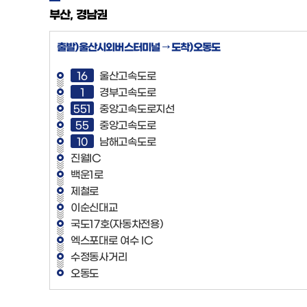
부산, 경남권
출발)울산시외버스터미널 → 도착)오동도
16
울산고속도로
1
경부고속도로
551
중앙고속도로지선
55
중앙고속도로
10
남해고속도로
진월IC
백운1로
제철로
이순신대교
국도17호(자동차전용)
엑스포대로 여수 IC
수정동사거리
오동도