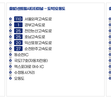
출발)센트럴시티터미널 → 도착)오동도
110
서울외곽고속도로
1
경부고속도로
25
천안논산고속도로
25
호남고속도로
20
익산포항고속도로
27
순천완주고속도로
동순천IC
국도17호(자동차전용)
엑스포대로 여수 IC
수정동사거리
오동도