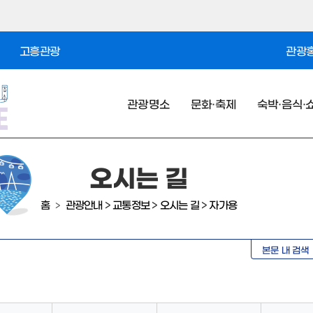
고흥관광
관광홍
관광명소
문화·축제
숙박·음식·
오시는 길
홈
관광안내
>
교통정보
>
오시는 길
>
자가용
>
본문 내 검색