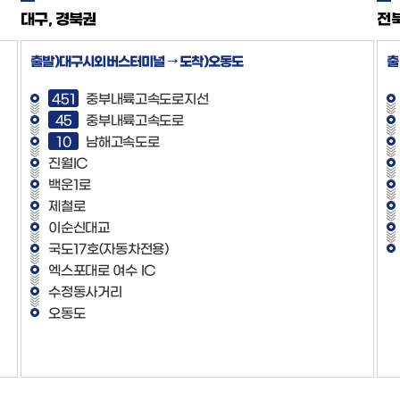
대구, 경북권
전
출발)대구시외버스터미널 → 도착)오동도
출
451
중부내륙고속도로지선
45
중부내륙고속도로
10
남해고속도로
진월IC
백운1로
제철로
이순신대교
국도17호(자동차전용)
엑스포대로 여수 IC
수정동사거리
오동도