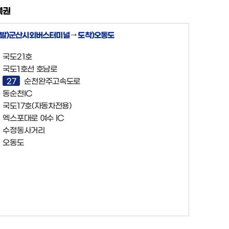
북권
발)군산시외버스터미널 → 도착)오동도
국도21호
국도1호선 호남로
27
순천완주고속도로
동순천IC
국도17호(자동차전용)
엑스포대로 여수 IC
수정동사거리
오동도