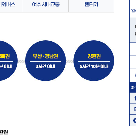
시외버스
여수시내교통
렌터카
열
여
원권