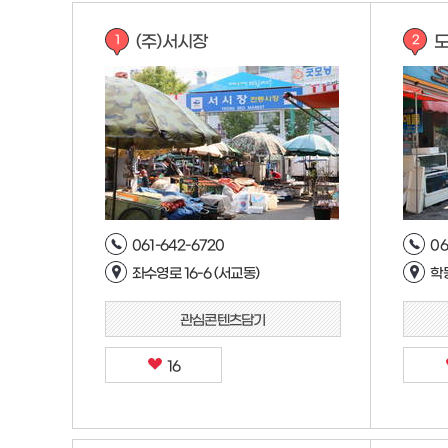
(주)서시장
1
2
061-642-6720
06
좌수영로 16-6 (서교동)
학동
관심콘텐츠담기
16