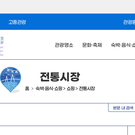
고흥관광
관광홍
관광명소
문화·축제
숙박·음식·
전통시장
홈
숙박·음식·쇼핑
>
쇼핑
>
전통시장
>
본문 내 검색