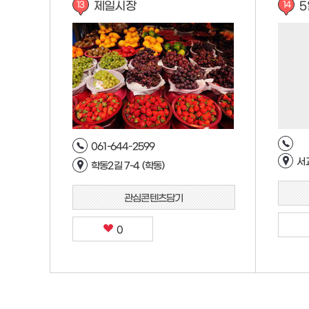
제일시장
5
13
14
061-644-2599
서
학동2길 7-4 (학동)
관심콘텐츠담기
0