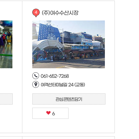
(주)여수수산시장
4
061-652-7268
여객선터미널길 24 (교동)
관심콘텐츠담기
6