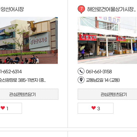
중앙선어시장
해안로건어물상가시장..
7
1-652-6314
061-661-3158
신광장로 385-11번지 (중..
교동남2길 14 (교동)
관심콘텐츠담기
관심콘텐츠담기
1
3