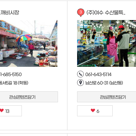
도깨비시장
(주)여수 수산물특..
3
1-685-5150
061-643-5114
서5길 18 (학동)
남산로 60-31 (남산동)
관심콘텐츠담기
관심콘텐츠담기
13
6