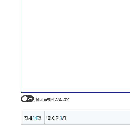
현 지도에서 장소검색
전체
14
건
페이지
1
/
1