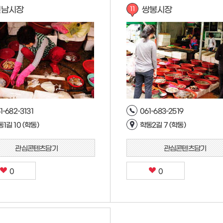
진남시장
쌍봉시장
11
1-682-3131
061-683-2519
1길 10 (학동)
학동2길 7 (학동)
관심콘텐츠담기
관심콘텐츠담기
0
0