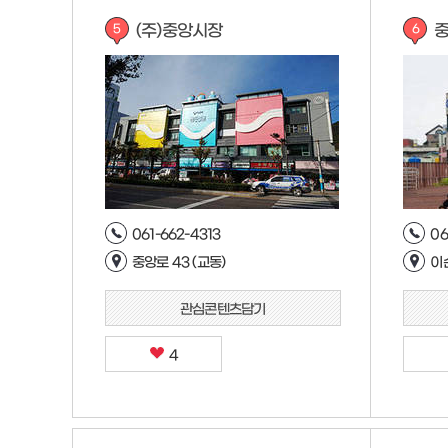
(주)중앙시장
5
6
061-662-4313
06
중앙로 43 (교동)
이순
관심콘텐츠담기
4