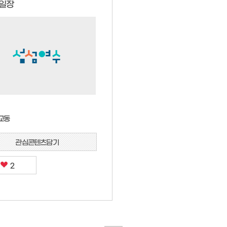
일장
교동
관심콘텐츠담기
2