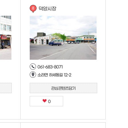
덕양시장
8
061-683-8071
소라면 하세동길 12-2
관심콘텐츠담기
0