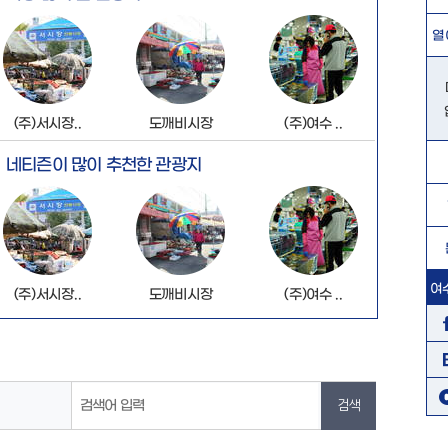
열
(주)서시장..
도깨비시장
(주)여수 ..
네티즌이 많이 추천한 관광지
여
(주)서시장..
도깨비시장
(주)여수 ..
검색어 입력