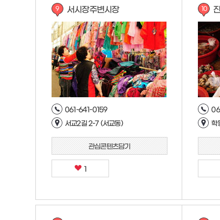
서시장주변시장
9
10
061-641-0159
06
서교2길 2-7 (서교동)
학동
관심콘텐츠담기
1