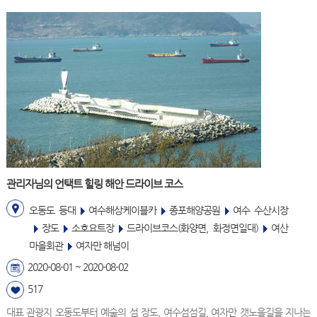
관리자님의 언택트 힐링 해안 드라이브 코스
오동도 등대
여수해상케이블카
종포해양공원
여수 수산시장
장도
소호요트장
드라이브코스(화양면, 화정면일대)
여산
마을회관
여자만 해넘이
2020-08-01 ~ 2020-08-02
517
대표 관광지 오동도부터 예술의 섬 장도, 여수섬섬길, 여자만 갯노을길을 지나는