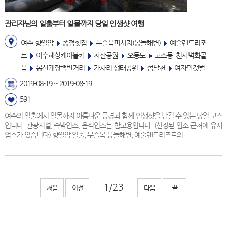
관리자님의 일출부터 일몰까지 당일 인생샷 여행
여수 향일암
종점횟집
무슬목피서지(몽돌해변)
예술랜드리조
트
여수해상케이블카
자산공원
오동도
고소동 천사벽화골
목
봉산게장백반거리
가사리 생태공원
섬달천
여자만갯벌
2019-08-19 ~ 2019-08-19
591
여수의 일출에서 일몰까지 아름다운 풍경과 함께 인생샷을 남길 수 있는 당일 코스
입니다. 관광시설, 숙박업소, 음식업소는 참고용입니다. (선정된 업소 근처에 유사
업소가 있습니다) 향일암 일출, 무슬목 몽돌해변, 예술랜드리조트의
처음
이전
다음
끝