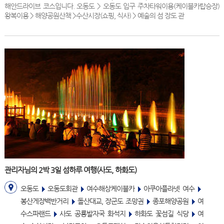
해안드라이브 코스입니다. 오동도 > 오동도 입구 주차타워이용(케이블카탑승장)
왕복이용 > 해양공원산책 >수산시장(쇼핑, 식사) > 예술의 섬 장도 관
관리자님의 2박 3일 섬하루 여행(사도, 하화도)
오동도
오동도회관
여수해상케이블카
아쿠아플라넷 여수
봉산게장백반거리
돌산대교, 장군도 조망권
종포해양공원
여
수스파랜드
사도 공룡발자국 화석지
하화도 꽃섬길 식당
여