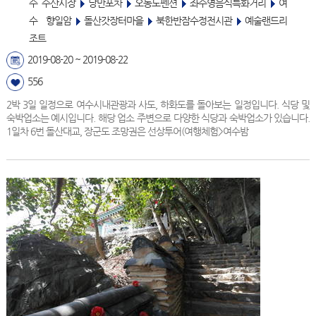
수 수산시장
낭만포차
오동도펜션
좌수영음식특화거리
여
수 향일암
돌산갓장터마을
북한반잠수정전시관
예술랜드리
조트
2019-08-20 ~ 2019-08-22
556
2박 3일 일정으로 여수시내관광과 사도, 하화도를 돌아보는 일정입니다. 식당 및
숙박업소는 예시입니다. 해당 업소 주변으로 다양한 식당과 숙박업소가 있습니다.
1일차 6번 돌산대교, 장군도 조망권은 선상투어(여행체험>여수밤