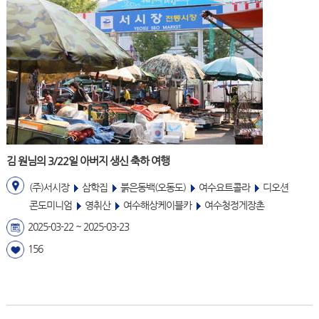
김 원님의 3/22일 아버지 생신 축하 여행
(주)서시장
삼학집
붉은동백(오동도)
여수요트콜라
디오션
콘도미니엄
영취산
여수해상케이블카
여수청정게장촌
2025-03-22 ~ 2025-03-23
156