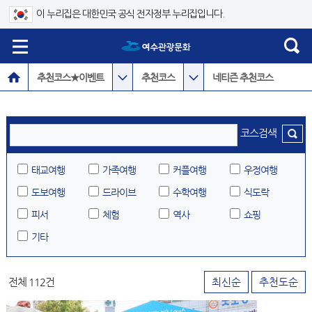
이 누리집은 대한민국 공식 전자정부 누리집입니다.
추천코스★이벤트
추천코스
네티즌 추천코스
코스검색
태교여행
가족여행
커플여행
우정여행
도보여행
드라이브
수학여행
식도락
피서
체험
역사
쇼핑
기타
전체 112건
최신순
추천도순