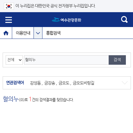
이 누리집은 대한민국 공식 전자정부 누리집입니다.
이용안내
통합검색
연관검색어
감성돔
,
금강송
,
금오도
,
금오도비렁길
혈의누
1
(으)로
건의 검색결과를 찾았습니다.