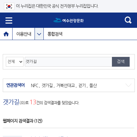
이 누리집은 대한민국 공식 전자정부 누리집입니다.
이용안내
통합검색
연관검색어
NFC
,
갯가길
,
거북선대교
,
걷기
,
돌산
갯가길
13
(으)로
건의 검색결과를 찾았습니다.
웹페이지 검색결과
(1건)