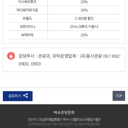
이사부크루즈
20%
테디베어뮤지엄
30%
유월드
2,000원 할인
요트마리나
25%(크루즈 이용시)
녹테마레
20%
담당부서 : 관광과, 위탁운영업체 : (유)동서관광 061-692-
0900, 0903
공유하기
TOP
[59761] 전남광주통합특별시 여수시 신월로 648 국동임시별관
COPYRIGHT(C) 2015 BY YEOSUCITY. ALL RIGHT RESERVED.