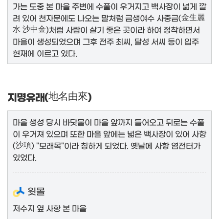
가는 도중 본 마을 주변에 수풀이 우거지고 백사장이 넓게 깔
려 있어 천자문에도 나오는 말처럼 금생여수 사중금(
金生麗
水 沙中金
)처럼 사람이 살기 좋은 곳이라 하여 정착하면서
마을이 생성되었으며 그후 전주 최씨, 달성 서씨 등이 입주
현재에 이르고 있다.
지명유래(
地名由來
)
마을 생성 당시 바닷물이 마을 앞까지 들어오고 뒤로는 수풀
이 우거져 있으며 또한 마을 앞에는 넓은 백사장이 있어 사항
(
沙項
) "모래목"이라 칭하게 되었다. 옛날에 사항 염전터가
있었다.
윗몰
저수지 옆 사항 본 마을