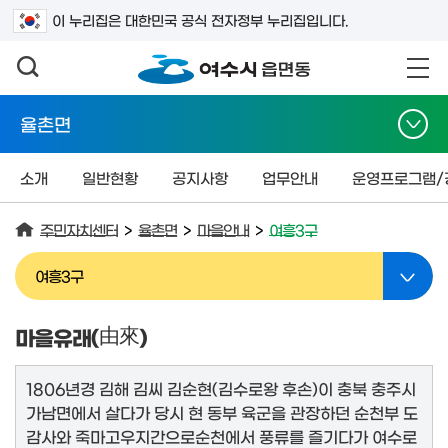
검색어를 입력하세요
이 누리집은 대한민국 공식 전자정부 누리집입니다.
율촌면
소개
일반현황
공지사항
업무안내
운영프로그램/
주민자치센터
>
율촌면
>
마을안내
>
여흥3구
여흥3구
마을유래(
由來
)
1806년경 김해 김씨 김순현(김수로왕 후손)이 충북 충주시
가남면에서 살다가 당시 현 동부 육군을 관장하던 순천부 도
감사와 죽마고우지간으로순천에서 풍류를 즐기다가 여수로