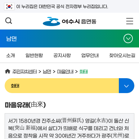
검색어를 입력하세요
이 누리집은 대한민국 공식 전자정부 누리집입니다.
남면
소개
일반현황
공지사항
업무안내
찾아오시는길
주민자치센터
>
남면
>
마을안내
>
화태
화태
마을유래(
由來
)
서기 1580년경 진주소씨(
晋州蘇氏
) 영길(
永吉
)이 돌산 신
복(
突山 新福
)에서 살다가 띄배로 식구를 데리고 건너와 처
음으로 정착을 시작 약 30여년간 거주하다가 광주(
光州
)로