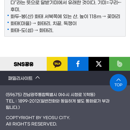
다"라는 뜻으로 달받기미에서 유래한 것이다. 기미=구리←
후미.
화두-봉(산) 화태 서북쪽에 있는 산. 높이 118m → 꽃머리
화태(마을) → 화태리. 치끝. 독쟁이
화태-도(섬) → 화태리.
SNS
공유
패밀리사이트
TOP
(59675) 전남광주통합특별시 여수시 시청로 1(학동)
TEL :
1899-2012
(일반전화와 동일하게 별도 통화료가 부과
됩니다.)
COPTYRIGHT BY YEOSU CITY.
All RIGHTS RESERVED.