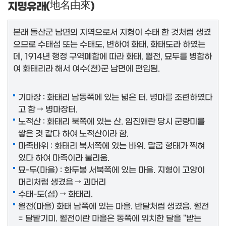
지명유래(
地名由來
)
본래 돌산군 남면의 지역으로서 지형이 수태 한 것처럼 생겼
으므로 수태섬 또는 수태도, 변하여 화태, 화태도라 하였는
데, 1914년 행정 구역폐합에 따라 화태, 월전, 묘두를 병합하
여 화태리라 해서 여수(천)군 남면에 편입됨.
기마장 : 화태리 남동쪽에 있는 넓은 터. 병마를 조련하였다
고 함 → 병마장터.
노적산 : 화태리 북쪽에 있는 산. 임진왜란 당시 군량미를
쌓은 것 같다 하여 노적산이라 함.
마족바위 : 화태리 북서쪽에 있는 바위. 말굽 형태가 찍혀
있다 하여 마족이라 불리움.
묘-두(마을) : 화두봉 서북쪽에 있는 마을. 지형이 고양이
머리처럼 생겼음 → 괴머리
수태-도(섬) → 화태리.
월전(마을) 화태 남쪽에 있는 마을. 반달처럼 생겼음. 월전
= 달밭기미. 월전이란 마을은 동쪽에 위치한 달을 "받는