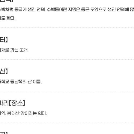
박처럼 둥글게 생긴 언덕. 수박등이란 지명은 둥근 모양으로 생긴 언덕에 많이 
도 한다.
터】
지개로 가는 고개
산】
학교 동남쪽의 산 이름.
리【장소】
역. 봉래산 앞이라는 의미.