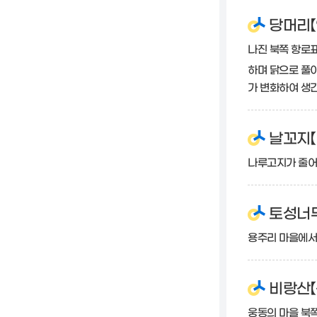
당머리【
나진 북쪽 항로표
하며 닭으로 풀이
가 변화하여 생
날꼬지【
나루고지가 줄어
토성너
용주리 마을에서
비랑산【
웅동의 마을 북쪽