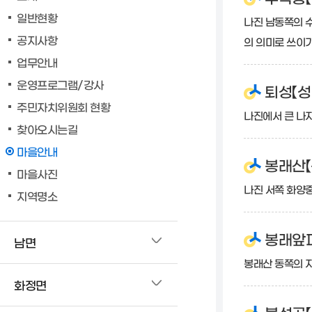
일반현황
나진 남동쪽의 수
공지사항
의 의미로 쓰이기
업무안내
운영프로그램/강사
퇴성【성
주민자치위원회 현황
나진에서 큰 나
찾아오시는길
마을안내
봉래산【
마을사진
나진 서쪽 화양중
지역명소
봉래앞파
남면
봉래산 동쪽의 지
화정면