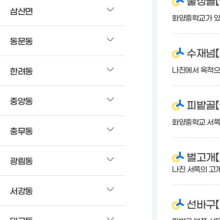
불성골【
삼산면
화양중학교가 있
동문동
수재넘【
나진에서 옥적으
한려동
중앙동
피밭골【
화양중학교 서쪽
충무동
벌고개【
광림동
나진 서쪽의 고개
서강동
선바구【