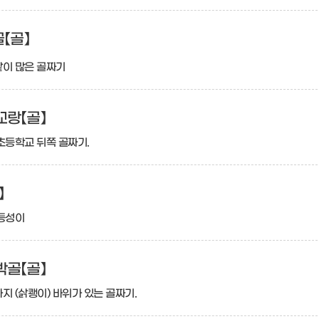
골【골】
밭이 많은 골짜기
랑【골】
초등학교 뒤쪽 골짜기.
】
 등성이
골【골】
지 (삵쾡이) 바위가 있는 골짜기.