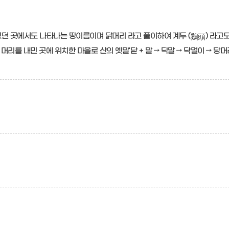
있던 곳에서도 나타나는 땅이름이며 닭머리 라고 풀이하여 계두 (
) 라고
鷄頭
를 내민 곳에 위치한 마을로 산의 옛말‘닫 + 말 → 닥말 → 닥멀이 → 당머