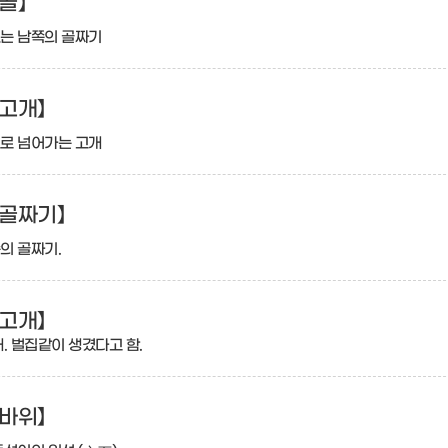
골】
는 남쪽의 골짜기
고개】
로 넘어가는 고개
골짜기】
의 골짜기.
고개】
. 벌집같이 생겼다고 함.
바위】