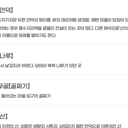
언덕】
지기지창 뒤편 언덕의 땅이름. 닭의 머리처럼 생겼음. 해변 마을의 당집이 
하는 경우 풍수지리학을 곁들인 전설이 있는 곳이 많다. 다른 해석으로‘산이 머리
긴 이름으로 유래를 말하기도 한다.
나루】
서 날꼬지라 하였다. 당머리 북쪽 나루가 있던 곳
무골【골짜기】
 들어오는 마을 입구의 골짜기
산】
 뒤편의 산. 비랑은 벼랑의 사투리. 낭떠러지 험한 언덕으로 이루어진 산.