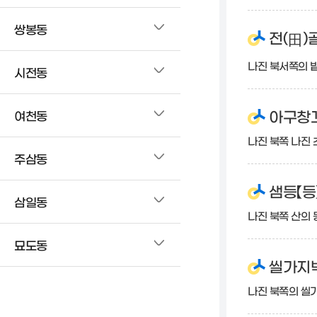
쌍봉동
전(
)
田
나진 북서쪽의 
시전동
아구창꼬
여천동
나진 북쪽 나진 
주삼동
샘등【등
삼일동
나진 북쪽 산의
묘도동
씰가지박
나진 북쪽의 씰가