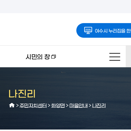
여수시 누리집을 한
시민의 창
나진리
>
주민자치센터
>
화양면
>
마을안내
>
나진리