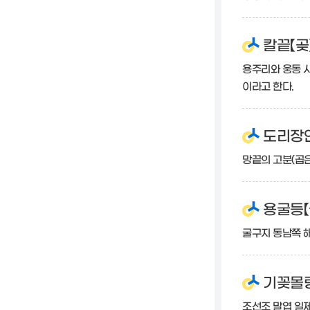
칼끝【곶
용주리와 웅동 
이라고 한다.
도리장안
망끝의 고분(곱은
용굴등【
굴구지 동남쪽 
기꽂몰랑
조선조 말엽 일제