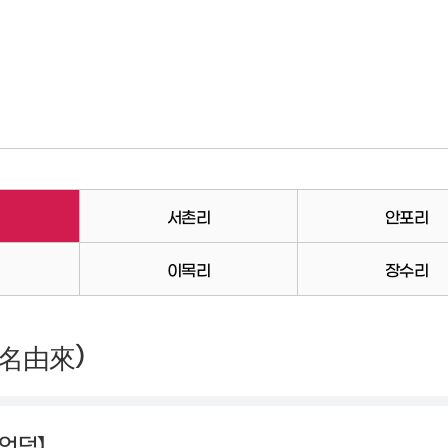
서촌리
안포리
이목리
장수리
)
名由來
언덕】