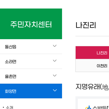
주민자치센터
나진리
돌산읍
나진리
소라면
이천리
율촌면
지명유래(
地
화양면
소개
수박등【