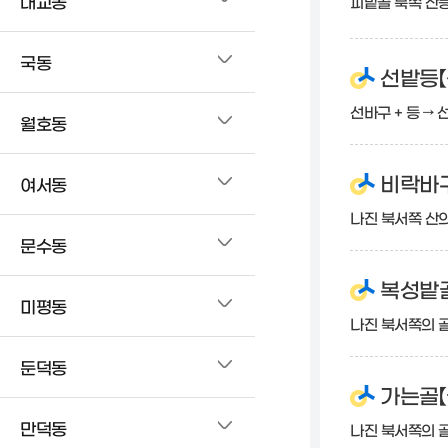
대교동
피밭골 북쪽 산등
국동
선밭등【
선바구 + 등 →
월호동
비락바구
여서동
나진 북서쪽 산의
문수동
복성밭골
미평동
나진 북서쪽의 
둔덕동
가는골【
만덕동
나진 북서쪽의 