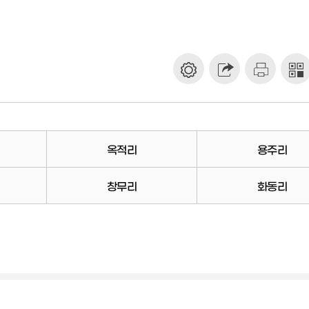
옥적리
용주리
창무리
화동리