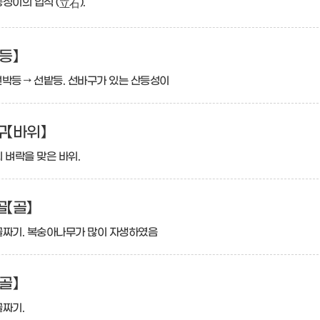
성이의 입석 (
).
立石
등】
 선박등 → 선밭등. 선바구가 있는 산등성이
【바위】
 벼락을 맞은 바위.
【골】
골짜기. 복숭아나무가 많이 자생하였음
골】
골짜기.