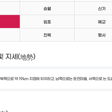
승월
신기
임포
예교
진목
평사
 및 지세(
)
地勢
쪽으로 약 19km 지점에 위치하고, 남쪽으로는 둔전마을, 서쪽으로 는 도