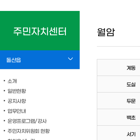
주민자치센터
월암
돌산읍
계동
소개
도실
일반현황
공지사항
두문
업무안내
백초
운영프로그램/강사
주민자치위원회 현황
서기