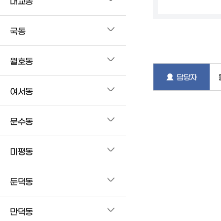
대교동
국동
월호동
담당자
여서동
문수동
미평동
둔덕동
만덕동