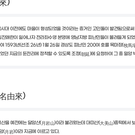
)
來
시대 이전에도 마을이 형성되었을 것이라는 증거인 고인돌이 발견됨으로써 증
) 임진왜란이 일어나자 전라좌수영 본영에 영남지방 피난민들이 몰려들게 되었
 1593년(선조 26년) 1월 26일 경상도 피난민 200여 호를 목마장(
牧馬
었던 지금의 둔전리에 정착할 수 있도록 조정(
)에 요청하여 그 중 밀양 
朝延
)
名由來
미산을 예전에는 달암산(
)이라 불리웠는데 대미산(
)중턱에서 
月岩山
大美山
암(
)이라 지금에 이르고 있다.
月岩