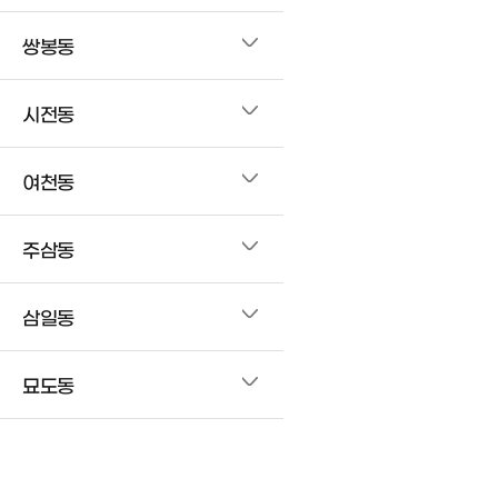
쌍봉동
시전동
여천동
주삼동
삼일동
묘도동