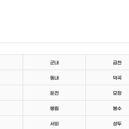
군내
금천
동내
덕곡
둔전
모장
봉림
봉수
서외
성두