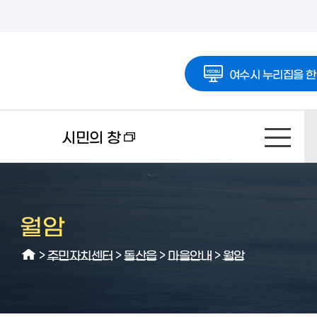
여수시 누리집을 한
시민의 창
월암
>
주민자치센터
>
돌산읍
>
마을안내
>
월암