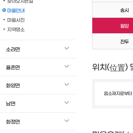
찾아오시는길
송시
마을안내
마을사진
월암
지역명소
진두
소라면
위치(
)
位置
율촌면
화양면
읍소재지로부터 북
남면
화정면