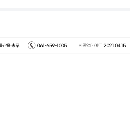
돌산읍 총무
061-659-1005
최종업데이트
2021.04.15