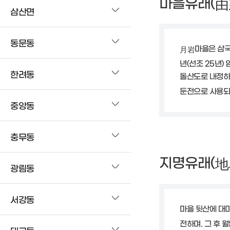
마을유래(
由
삼산면
동문동
마을은 삼국
月岩
년(선조 25년
한려동
돌산도로 내정하여
둔전으로 사용되
중앙동
충무동
지명유래(
地
광림동
서강동
마을 뒷산에 대
전하며. 그 후 월