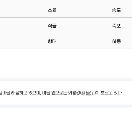
소율
송도
작금
죽포
항대
하동
실마을과 접하고 있으며, 마을 앞으로는 와룡강(
)이 흐르고 있다.
臥龍江