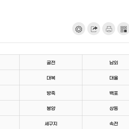
굴전
남외
대복
대율
방죽
백포
봉양
상동
세구지
속전