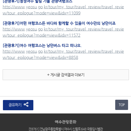
[관광후기]청정여수 힐링 가을 관광
여행코스
http://www.yeosu.go.kr/tour/my_tour/travel_review/travel_revie
w/tour_epilogue?mode=view&idx=11099
[관광후기]어떤
여행코스
든 바다와 함께할 수 있음이 여수만의 낭만이죠
http://www.yeosu.go.kr/tour/my_tour/travel_review/travel_revie
w/tour_epilogue?mode=view&idx=11572
[관광후기]여수
여행코스
는 낭만버스 타고 떠나요.
http://www.yeosu.go.kr/tour/my_tour/travel_review/travel_revie
w/tour_epilogue?mode=view&idx=8858
+ 게시글 검색결과 더보기
공유하기
TOP
[59761] 전남광주통합특별시 여수시 신월로 648 국동임시별관