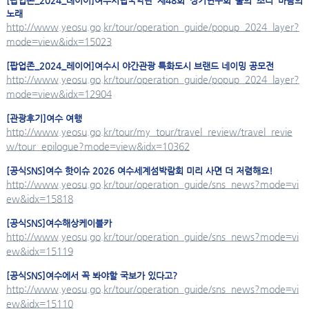
[팝업존_2024_레이어]
여수
시립국악단 제48회 정기연주회 불의 소리 바람의
노래
http://www.yeosu.go.kr/tour/operation_guide/popup_2024_layer?
mode=view&idx=15023
[팝업존_2024_레이어]
여수
시 야간관광 특화도시 브랜드 네이밍 공모전
http://www.yeosu.go.kr/tour/operation_guide/popup_2024_layer?
mode=view&idx=12904
[관광후기]
여수
여행
http://www.yeosu.go.kr/tour/my_tour/travel_review/travel_revie
w/tour_epilogue?mode=view&idx=10362
[공식SNS]
여수
핫이슈 2026
여수
세계섬박람회 미리 사면 더 저렴해요!
http://www.yeosu.go.kr/tour/operation_guide/sns_news?mode=vi
ew&idx=15818
[공식SNS]
여수
해상케이블카
http://www.yeosu.go.kr/tour/operation_guide/sns_news?mode=vi
ew&idx=15119
[공식SNS]
여수
에서 꼭 봐야할 국보가 있다고?
http://www.yeosu.go.kr/tour/operation_guide/sns_news?mode=vi
ew&idx=15110