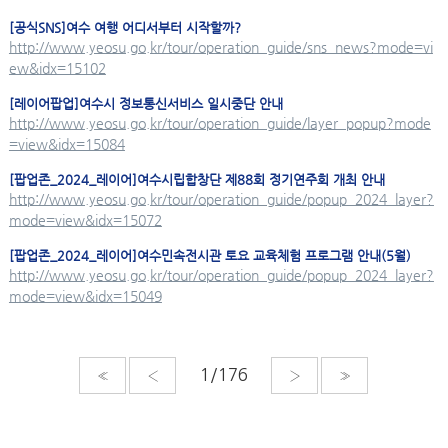
[공식SNS]
여수
여행 어디서부터 시작할까?
http://www.yeosu.go.kr/tour/operation_guide/sns_news?mode=vi
ew&idx=15102
[레이어팝업]
여수
시 정보통신서비스 일시중단 안내
http://www.yeosu.go.kr/tour/operation_guide/layer_popup?mode
=view&idx=15084
[팝업존_2024_레이어]
여수
시립합창단 제88회 정기연주회 개최 안내
http://www.yeosu.go.kr/tour/operation_guide/popup_2024_layer?
mode=view&idx=15072
[팝업존_2024_레이어]
여수
민속전시관 토요 교육체험 프로그램 안내(5월)
http://www.yeosu.go.kr/tour/operation_guide/popup_2024_layer?
mode=view&idx=15049
«
‹
›
»