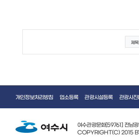
장소 : 엑스포아트갤러리(여수시 박람회길1 한국관
장소 : 달빛
3층)
제목
개인정보처리방침
업소등록
관광시설등록
관광사진
여수관광문화[59761] 전남
COPYRIGHT(C) 2015 B