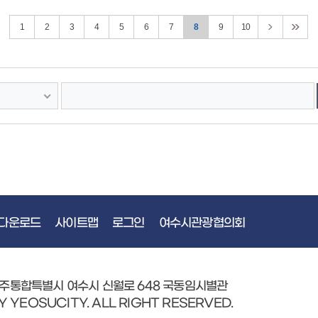
갤러리
장소 : 여수시 진남관 일원
1
2
3
4
5
6
7
8
9
10
다운로드
사이트맵
로그인
여수시관광협의회
광주통합특별시 여수시 신월로 648 국동임시별관
Y YEOSUCITY. ALL RIGHT RESERVED.