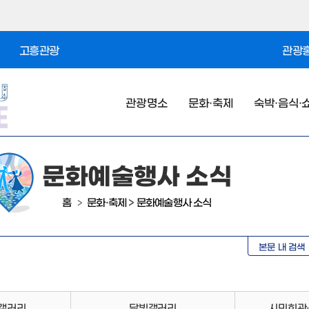
고흥관광
관광홍
관광명소
문화·축제
숙박·음식·
문화예술행사 소식
홈
문화·축제
>
문화예술행사 소식
>
본문 내 검색
갤러리
달빛갤러리
시민회관