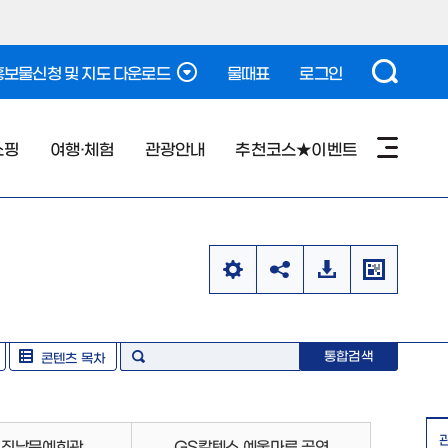
보물신청 및 지도 다운로드
물때표
로그인
쇼핑
여행·체험
관광안내
추천코스★이벤트
통합검색
콘텐츠 목차
·진남문예회관
GS칼텍스 예울마루 공연