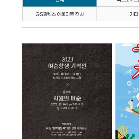
GS칼텍스 예울마루 전시
기타