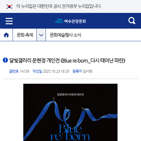
이 누리집은 대한민국 공식 전자정부 누리집입니다.
문화·축제
문화예술행사 소식
달빛갤러리 문현정 개인전 《Blue re:born_다시 태어난 파란》
글번호
14139
작성일
2025.10.23 16:29
등록자
임서희