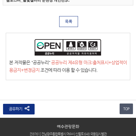
웹포스터_달빛갤러리 문현정 개인전.p..
목록
본 저작물은 "공공누리"
공공누리 제4유형 마크:출처표시+상업적이
용금지+변경금지
조건에 따라 이용 할 수 있습니다.
공유하기
TOP
[59761] 전남광주통합특별시 여수시 신월로 648 국동임시별관