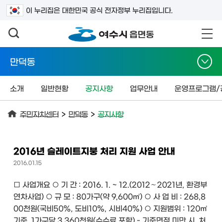
검색어를 입력하세요
이 누리집은 대한민국 공식 전자정부 누리집입니다.
만덕동
소개
일반현황
공지사항
업무안내
운영프로그램/
주민자치센터
>
만덕동
>
공지사항
2016년 슬레이트지붕 처리 지원 사업 안내
2016.01.15
□ 사업개요 ○ 기 간 : 2016. 1. ~ 12.(2012～2021년, 환경부
연차사업) ○ 규 모 : 80가구(약 9,600㎡) ○ 사 업 비 : 268,8
00천원(국비50%, 도비10%, 시비40%) ○ 지원범위 : 120㎡
기준, 1가구당 3,360천원(수수료 포함) - 기준면적 미만 시, 처