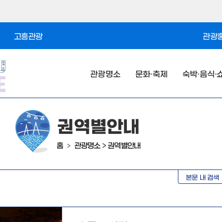
고흥관광
관광홍
관광명소
문화·축제
숙박·음식·
권역별안내
홈
관광명소
>
권역별안내
>
본문 내 검색