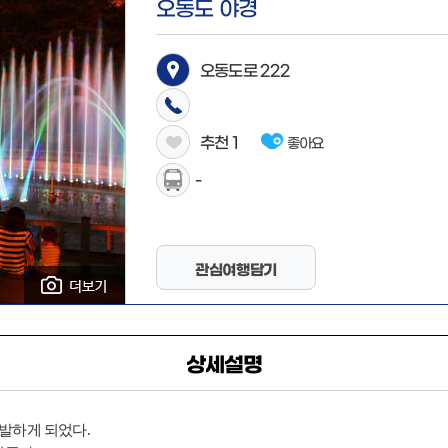
오동도 야경
오동도로 222
추천
1
좋아요
-
관심여행담기
상세설명
발하게 되었다.