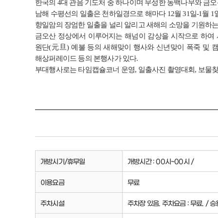
한국의 4대 관음 기도처 중 하나이며 무성한 동백나무와 금오
남해 수평선의 일출은 천하일경으로 해마다 12월 31일-1월 
향일암의 장엄한 일출을 널리 알리고 새해의 소망을 기원하는 
금오산 정상에서 이루어지는 해넘이 감상을 시작으로 하여 사
원단(元旦) 예불 등의 새해맞이 행사와 신년맞이 폭죽 및 
해상퍼레이드 등의 본행사가 있다.
부대행사로는 타임캡슐코너 운영, 일출사진 촬영대회, 보물찾
개방시기/휴무일
개방시간 : 00시~00시 /
이용요금
무료
주차시설
주차장 있음. 주차요금 : 무료. / 승용