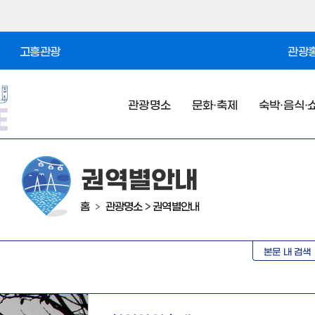
고흥관광
관광홍
관광명소
문화·축제
숙박·음식·
권역별안내
홈
관광명소
>
권역별안내
>
본문 내 검색