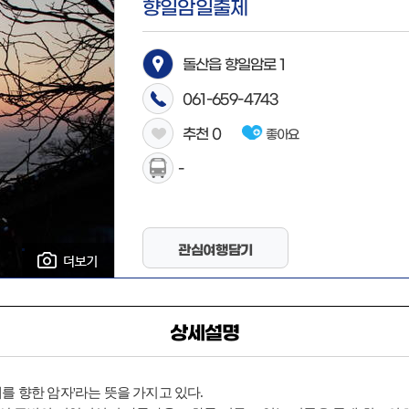
향일암일출제
돌산읍 향일암로 1
061-659-4743
추천
0
좋아요
-
관심여행담기
상세설명
 향한 암자'라는 뜻을 가지고 있다.