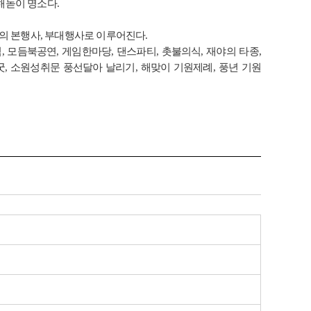
해돋이 명소다.
일의 본행사, 부대행사로 이루어진다.
모듬북공연, 게임한마당, 댄스파티, 촛불의식, 재야의 타종,
, 소원성취문 풍선달아 날리기, 해맞이 기원제례, 풍년 기원