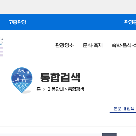
고흥관광
관광홍
관광명소
문화·축제
숙박·음식·
통합검색
홈
이용안내
>
통합검색
>
본문 내 검색