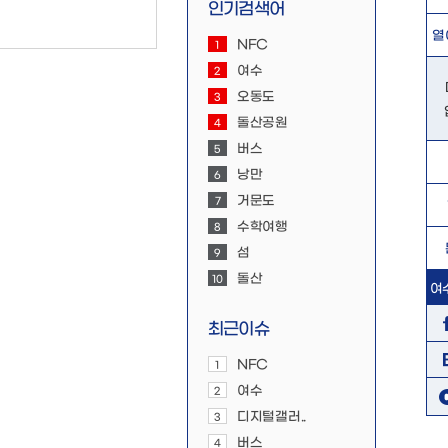
인기검색어
열
NFC
1
여수
2
오동도
3
돌산공원
4
버스
5
낭만
6
거문도
7
수학여행
8
섬
9
돌산
10
여
최근이슈
NFC
1
여수
2
디지털갤러..
3
버스
4