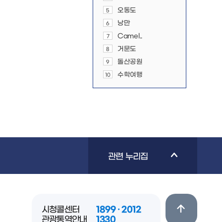
오동도
5
낭만
6
Camel..
7
거문도
8
돌산공원
9
수학여행
10
관련 누리집
시청콜센터
1899 · 2012
관광통역안내
1330