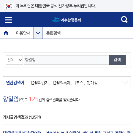
이 누리집은 대한민국 공식 전자정부 누리집입니다.
이용안내
통합검색
연관검색어
12월여행지
,
12월의축제
,
1코스
,
갯가길
향일암
125
(으)로
건의 검색결과를 찾았습니다.
게시글검색결과
(125건)